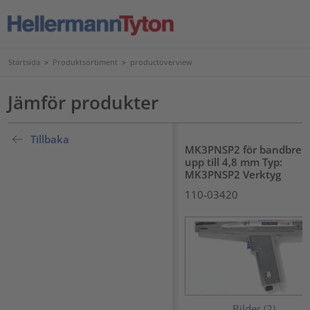
Startsida
>
Produktsortiment
>
productoverview
Jämför produkter
???product.list.title???
Tillbaka
MK3PNSP2 för bandbred
upp till 4,8 mm Typ:
MK3PNSP2 Verktyg
110-03420
Bilder (2)