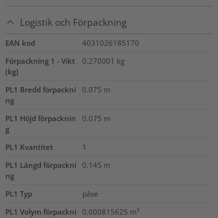
Logistik och Förpackning
EAN kod
4031026185170
Förpackning 1 - Vikt
0.270001
kg
(kg)
PL1 Bredd förpackni
0.075
m
ng
PL1 Höjd förpacknin
0.075
m
g
PL1 Kvantitet
1
PL1 Längd förpackni
0.145
m
ng
PL1 Typ
påse
PL1 Volym förpackni
0.000815625
m³