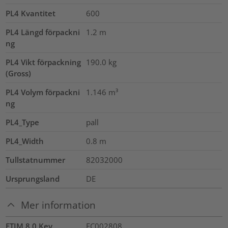
PL4 Kvantitet
600
PL4 Längd förpackni
1.2
m
ng
PL4 Vikt förpackning
190.0
kg
(Gross)
PL4 Volym förpackni
1.146
m³
ng
PL4_Type
pall
PL4_Width
0.8
m
Tullstatnummer
82032000
Ursprungsland
DE
Mer information
ETIM 8.0 Key
EC002808