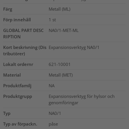
Färg
Metall (ML)
Förp innehåll
1
st
GLOBAL PART DESC
NA0/1-MET-ML
RIPTION
Kort beskrivning (Dis
Expansionsverktyg NA0/1
tributörer)
Lokalt ordernr
621-10001
Material
Metall (MET)
Produktfamilj
NA
Produktgrupp
Expansionsverktyg för hylsor och
genomföringar
Typ
NA0/1
Typ av förpackn.
påse