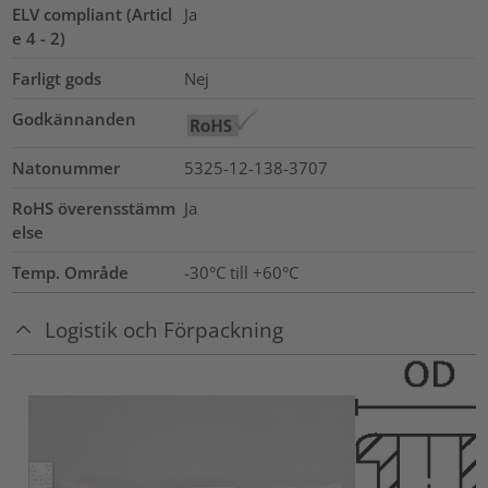
ELV compliant (Articl
Ja
e 4 - 2)
Farligt gods
Nej
Godkännanden
Natonummer
5325-12-138-3707
RoHS överensstämm
Ja
else
Temp. Område
-30°C till +60°C
Logistik och Förpackning