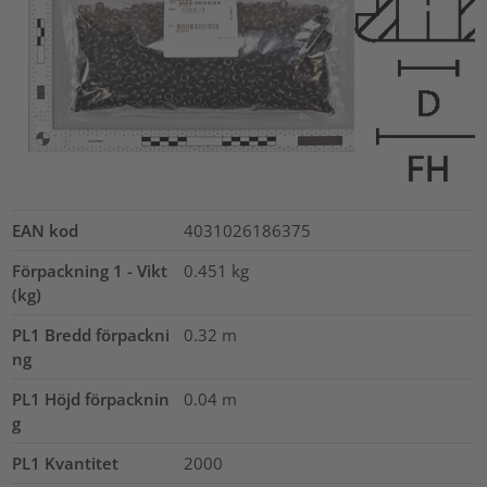
EAN kod
4031026186375
Förpackning 1 - Vikt
0.451
kg
(kg)
PL1 Bredd förpackni
0.32
m
ng
PL1 Höjd förpacknin
0.04
m
g
PL1 Kvantitet
2000