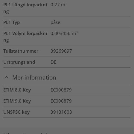
PL1 Längd förpackni
0.27
m
ng
PL1 Typ
påse
PL1 Volym förpackni
0.003456
m³
ng
Tullstatnummer
39269097
Ursprungsland
DE
Mer information
ETIM 8.0 Key
EC000879
ETIM 9.0 Key
EC000879
UNSPSC key
39131603