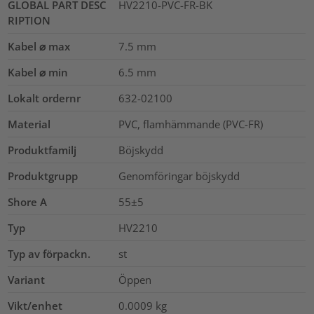
GLOBAL PART DESC
HV2210-PVC-FR-BK
RIPTION
Kabel ⌀ max
7.5
mm
Kabel ⌀ min
6.5
mm
Lokalt ordernr
632-02100
Material
PVC, flamhämmande (PVC-FR)
Produktfamilj
Böjskydd
Produktgrupp
Genomföringar böjskydd
Shore A
55±5
Typ
HV2210
Typ av förpackn.
st
Variant
Öppen
Vikt/enhet
0.0009
kg