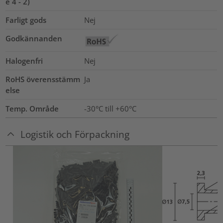
e 4 - 2)
Farligt gods
Nej
Godkännanden
Halogenfri
Nej
RoHS överensstämm
Ja
else
Temp. Område
-30°C till +60°C
Logistik och Förpackning