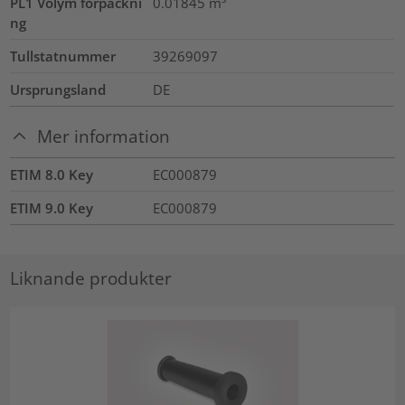
PL1 Volym förpackni
0.01845
m³
ng
Tullstatnummer
39269097
Ursprungsland
DE
Mer information
ETIM 8.0 Key
EC000879
ETIM 9.0 Key
EC000879
Liknande produkter