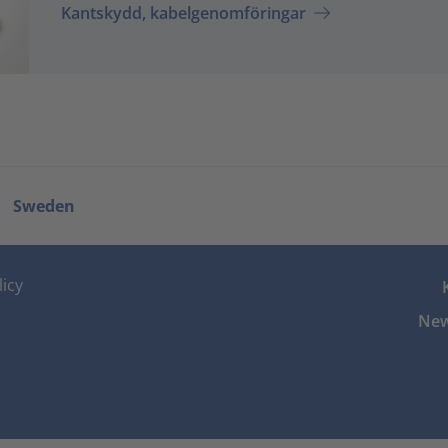
Kantskydd, kabelgenomföringar
Sweden
icy
New