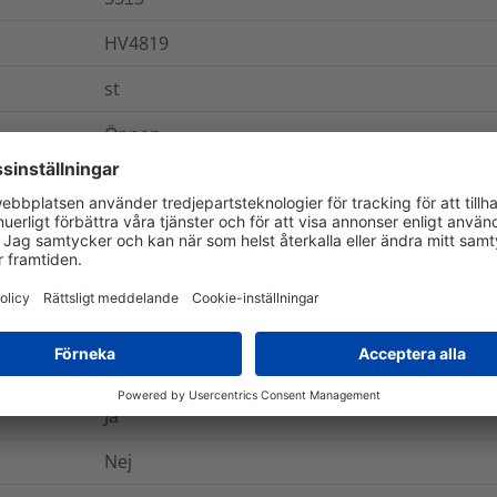
HV4819
st
Öppen
0.000577
kg
ch Förpackning
Mer information
UL94 V0
Ja
Nej