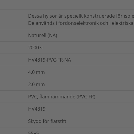
Dessa hylsor är speciellt konstruerade för iso
De används i fordonselektronik och i elektriska
Naturell (NA)
2000
st
HV4819-PVC-FR-NA
4.0
mm
2.0
mm
PVC, flamhämmande (PVC-FR)
HV4819
Skydd för flatstift
55±5