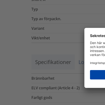
Typ
Typ av förpackn.
Variant
Vikt/enhet
Specifikationer
Logistik o
Brännbarhet
ELV compliant (Article 4 - 2)
Farligt gods