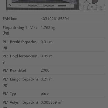
EAN kod
4031026185804
Förpackning 1 - Vikt
1.762
kg
(kg)
PL1 Bredd förpackni
0.31
m
ng
PL1 Höjd förpacknin
0.09
m
g
PL1 Kvantitet
2000
PL1 Längd förpackni
0.21
m
ng
PL1 Typ
påse
PL1 Volym förpackni
0.005859
m³
ng