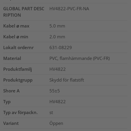
GLOBAL PART DESC
HV4822-PVC-FR-NA
RIPTION
Kabel ⌀ max
5.0
mm
Kabel ⌀ min
2.0
mm
Lokalt ordernr
631-08229
Material
PVC, flamhämmande (PVC-FR)
Produktfamilj
HV4822
Produktgrupp
Skydd för flatstift
Shore A
55±5
Typ
HV4822
Typ av förpackn.
st
Variant
Öppen