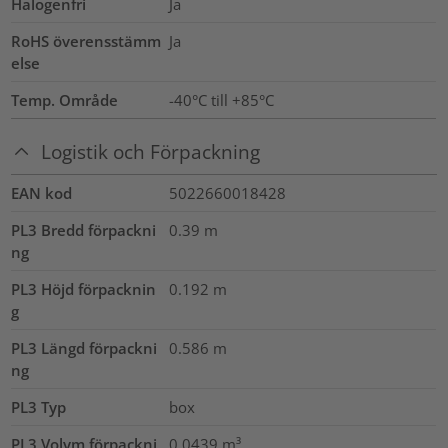
Halogenfri
Ja
RoHS överensstämm
Ja
else
Temp. Område
-40°C till +85°C
Logistik och Förpackning
EAN kod
5022660018428
PL3 Bredd förpackni
0.39
m
ng
PL3 Höjd förpacknin
0.192
m
g
PL3 Längd förpackni
0.586
m
ng
PL3 Typ
box
PL3 Volym förpackni
0.0439
m³