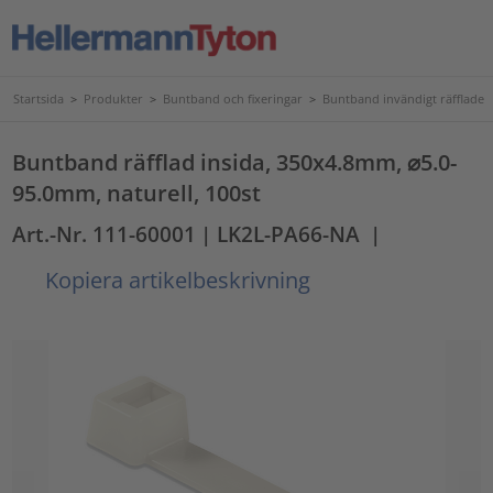
Startsida
>
Produkter
>
Buntband och fixeringar
>
Buntband invändigt räfflade
Buntband räfflad insida, 350x4.8mm, ⌀5.0-
95.0mm, naturell, 100st
Art.-Nr. 111-60001
| LK2L-PA66-NA
|
Kopiera artikelbeskrivning