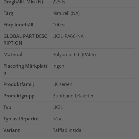
Draghållf. Min (N)
225
N
Färg
Naturell (NA)
Förp innehåll
100
st
GLOBAL PART DESC
LK2L-PA66-NA
RIPTION
Material
Polyamid 6.6 (PA66)
Placering Märkplatt
ingen
a
Produktfamilj
LK-serien
Produktgrupp
Buntband LK-serien
Typ
LK2L
Typ av förpackn.
påse
Variant
Räfflad insida