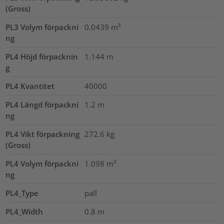
(Gross)
PL3 Volym förpackni
0.0439
m³
ng
PL4 Höjd förpacknin
1.144
m
g
PL4 Kvantitet
40000
PL4 Längd förpackni
1.2
m
ng
PL4 Vikt förpackning
272.6
kg
(Gross)
PL4 Volym förpackni
1.098
m³
ng
PL4_Type
pall
PL4_Width
0.8
m