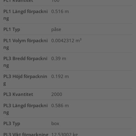
PL1 Längd förpackni
0.516
m
ng
PL1 Typ
påse
PL1 Volym förpackni
0.0042312
m³
ng
PL3 Bredd förpackni
0.39
m
ng
PL3 Höjd förpacknin
0.192
m
g
PL3 Kvantitet
2000
PL3 Längd förpackni
0.586
m
ng
PL3 Typ
box
PL3 Vikt förpackning
12.53002
kg