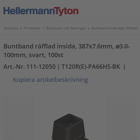
Startsida
>
Produkter
>
Buntband och fixeringar
>
Buntband invändigt räfflade
Buntband räfflad insida, 387x7.6mm, ⌀3.0-
100mm, svart, 100st
Art.-Nr. 111-12050
| T120R(E)-PA66HS-BK
|
Kopiera artikelbeskrivning