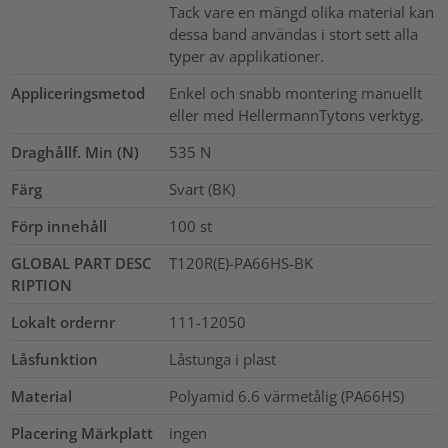
Tack vare en mängd olika material kan
dessa band användas i stort sett alla
typer av applikationer.
Appliceringsmetod
Enkel och snabb montering manuellt
eller med HellermannTytons verktyg.
Draghållf. Min (N)
535
N
Färg
Svart (BK)
Förp innehåll
100
st
GLOBAL PART DESC
T120R(E)-PA66HS-BK
RIPTION
Lokalt ordernr
111-12050
Låsfunktion
Låstunga i plast
Material
Polyamid 6.6 värmetålig (PA66HS)
Placering Märkplatt
ingen