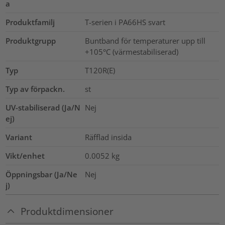
a
Produktfamilj
T-serien i PA66HS svart
Produktgrupp
Buntband för temperaturer upp till
+105°C (värmestabiliserad)
Typ
T120R(E)
Typ av förpackn.
st
UV-stabiliserad (Ja/N
Nej
ej)
Variant
Räfflad insida
Vikt/enhet
0.0052
kg
Öppningsbar (Ja/Ne
Nej
j)
Produktdimensioner