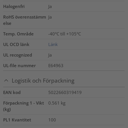
Halogenfri
Ja
RoHS överensstämm
Ja
else
Temp. Område
-40°C till +105°C
UL OCD länk
Länk
UL recognized
Ja
UL-file nummer
E64963
Logistik och Förpackning
EAN kod
5022660319419
Förpackning 1 - Vikt
0.561
kg
(kg)
PL1 Kvantitet
100