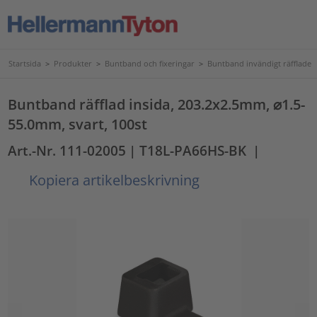
Startsida
>
Produkter
>
Buntband och fixeringar
>
Buntband invändigt räfflade
Buntband räfflad insida, 203.2x2.5mm, ⌀1.5-
55.0mm, svart, 100st
Art.-Nr. 111-02005
| T18L-PA66HS-BK
|
Kopiera artikelbeskrivning