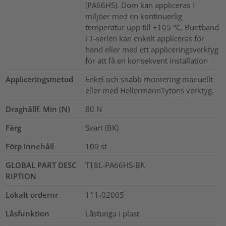
(PA66HS). Dom kan appliceras i
miljöer med en kontinuerlig
temperatur upp till +105 °C. Buntband
i T-serien kan enkelt appliceras för
hand eller med ett appliceringsverktyg
för att få en konsekvent installation
Appliceringsmetod
Enkel och snabb montering manuellt
eller med HellermannTytons verktyg.
Draghållf. Min (N)
80
N
Färg
Svart (BK)
Förp innehåll
100
st
GLOBAL PART DESC
T18L-PA66HS-BK
RIPTION
Lokalt ordernr
111-02005
Låsfunktion
Låstunga i plast