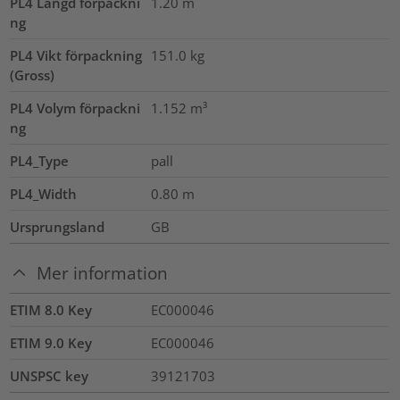
PL4 Längd förpackni
1.20
m
ng
PL4 Vikt förpackning
151.0
kg
(Gross)
PL4 Volym förpackni
1.152
m³
ng
PL4_Type
pall
PL4_Width
0.80
m
Ursprungsland
GB
Mer information
ETIM 8.0 Key
EC000046
ETIM 9.0 Key
EC000046
UNSPSC key
39121703