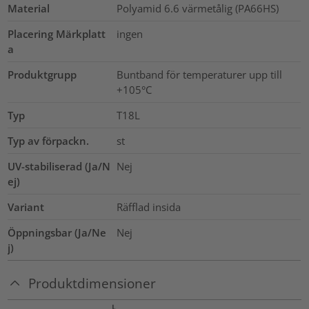
Material
Polyamid 6.6 värmetålig (PA66HS)
Placering Märkplatt
ingen
a
Produktgrupp
Buntband för temperaturer upp till
+105°C
Typ
T18L
Typ av förpackn.
st
UV-stabiliserad (Ja/N
Nej
ej)
Variant
Räfflad insida
Öppningsbar (Ja/Ne
Nej
j)
Produktdimensioner