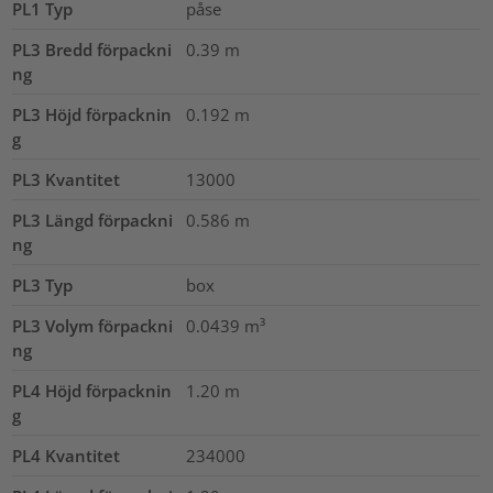
PL1 Typ
påse
PL3 Bredd förpackni
0.39
m
ng
PL3 Höjd förpacknin
0.192
m
g
PL3 Kvantitet
13000
PL3 Längd förpackni
0.586
m
ng
PL3 Typ
box
PL3 Volym förpackni
0.0439
m³
ng
PL4 Höjd förpacknin
1.20
m
g
PL4 Kvantitet
234000