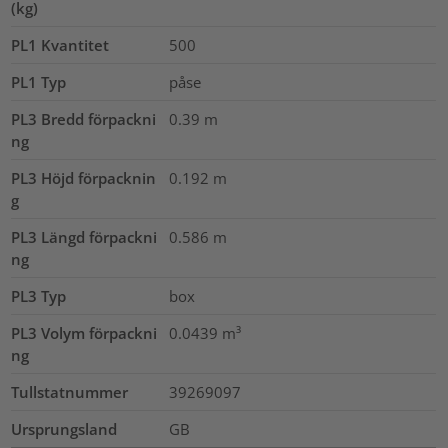
(kg)
PL1 Kvantitet
500
PL1 Typ
påse
PL3 Bredd förpackni
0.39
m
ng
PL3 Höjd förpacknin
0.192
m
g
PL3 Längd förpackni
0.586
m
ng
PL3 Typ
box
PL3 Volym förpackni
0.0439
m³
ng
Tullstatnummer
39269097
Ursprungsland
GB