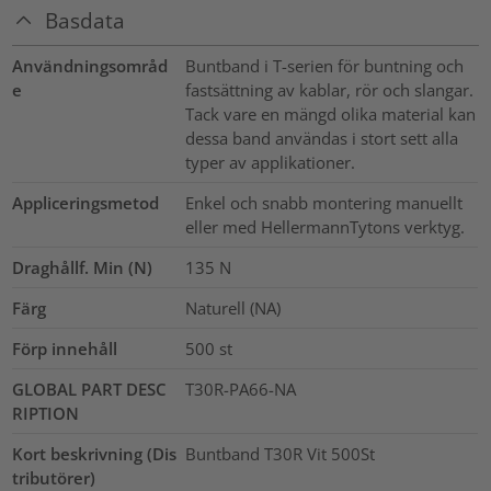
Basdata
Användningsområd
Buntband i T-serien för buntning och
e
fastsättning av kablar, rör och slangar.
Tack vare en mängd olika material kan
dessa band användas i stort sett alla
typer av applikationer.
Appliceringsmetod
Enkel och snabb montering manuellt
eller med HellermannTytons verktyg.
Draghållf. Min (N)
135
N
Färg
Naturell (NA)
Förp innehåll
500
st
GLOBAL PART DESC
T30R-PA66-NA
RIPTION
Kort beskrivning (Dis
Buntband T30R Vit 500St
tributörer)