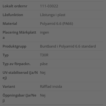
Lokalt ordernr
111-03022
Låsfunktion
Låstunga i plast
Material
Polyamid 6.6 (PA66)
Placering Märkplatt
ingen
a
Produktgrupp
Buntband i Polyamid 6.6 standard
Typ
T30R
Typ av förpackn.
påse
UV-stabiliserad (Ja/N
Nej
ej)
Variant
Räfflad insida
Öppningsbar (Ja/Ne
Nej
j)