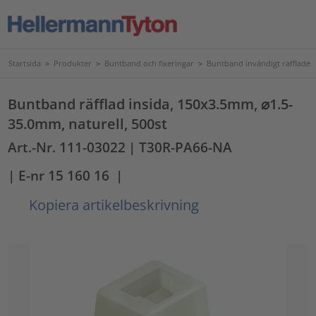
Startsida
>
Produkter
>
Buntband och fixeringar
>
Buntband invändigt räfflade
Buntband räfflad insida, 150x3.5mm, ⌀1.5-
35.0mm, naturell, 500st
Art.-Nr. 111-03022
| T30R-PA66-NA
| E-nr 15 160 16
|
Kopiera artikelbeskrivning