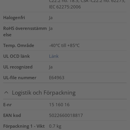
C22.2 no. 18.5, CSA -C22.2 no. 62275,
IEC 62275:2006
Halogenfri
Ja
RoHS överensstämm
Ja
else
Temp. Område
-40°C till +85°C
UL OCD länk
Länk
UL recognized
Ja
UL-file nummer
E64963
Logistik och Förpackning
E-nr
15 160 16
EAN kod
5022660018817
Förpackning 1 - Vikt
0.7
kg