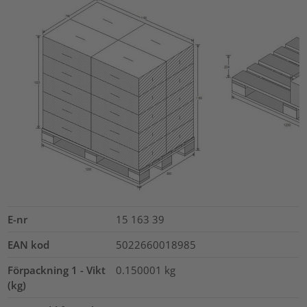
E-nr
15 163 39
EAN kod
5022660018985
Förpackning 1 - Vikt
0.150001
kg
(kg)