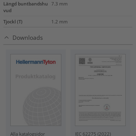
Längd buntbandshu
7.3
mm
vud
Tjockl (T)
1.2
mm
Downloads
IEC 62275 (2022)
Alla katalogsidor