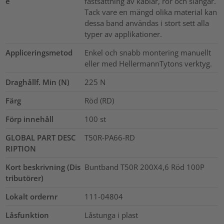
e
fastsättning av kablar, rör och slangar.
Tack vare en mängd olika material kan
dessa band användas i stort sett alla
typer av applikationer.
Appliceringsmetod
Enkel och snabb montering manuellt
eller med HellermannTytons verktyg.
Draghållf. Min (N)
225
N
Färg
Röd (RD)
Förp innehåll
100
st
GLOBAL PART DESC
T50R-PA66-RD
RIPTION
Kort beskrivning (Dis
Buntband T50R 200X4,6 Röd 100P
tributörer)
Lokalt ordernr
111-04804
Låsfunktion
Låstunga i plast