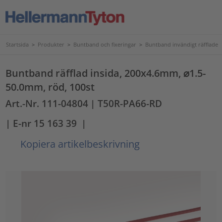
Startsida
>
Produkter
>
Buntband och fixeringar
>
Buntband invändigt räfflade
Buntband räfflad insida, 200x4.6mm, ⌀1.5-
50.0mm, röd, 100st
Art.-Nr. 111-04804
| T50R-PA66-RD
| E-nr 15 163 39
|
Kopiera artikelbeskrivning