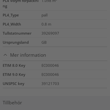
PL4 Volym förpackni
1.098
m³
ng
PL4_Type
pall
PL4_Width
0.8
m
Tullstatnummer
39269097
Ursprungsland
GB
Mer information
ETIM 8.0 Key
EC000046
ETIM 9.0 Key
EC000046
UNSPSC key
39121703
Tillbehör