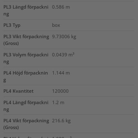
PL3 Längd förpackni
0.586
m
ng
PL3 Typ
box
PL3 Vikt förpackning
9.73006
kg
(Gross)
PL3 Volym förpackni
0.0439
m³
ng
PL4 Höjd förpacknin
1.144
m
g
PL4 Kvantitet
120000
PL4 Längd förpackni
1.2
m
ng
PL4 Vikt förpackning
216.6
kg
(Gross)