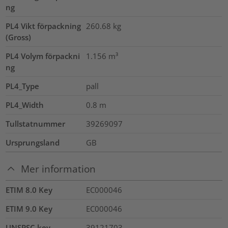
ng
PL4 Vikt förpackning
260.68
kg
(Gross)
PL4 Volym förpackni
1.156
m³
ng
PL4_Type
pall
PL4_Width
0.8
m
Tullstatnummer
39269097
Ursprungsland
GB
Mer information
ETIM 8.0 Key
EC000046
ETIM 9.0 Key
EC000046
UNSPSC key
39121703