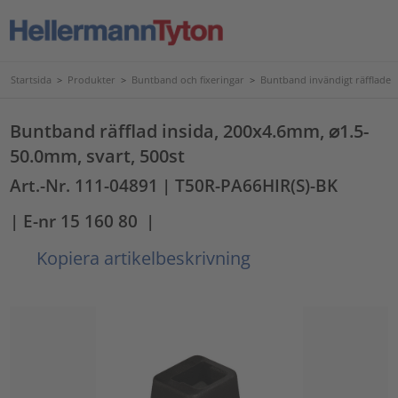
Startsida
>
Produkter
>
Buntband och fixeringar
>
Buntband invändigt räfflade
Buntband räfflad insida, 200x4.6mm, ⌀1.5-
50.0mm, svart, 500st
Art.-Nr. 111-04891
| T50R-PA66HIR(S)-BK
| E-nr 15 160 80
|
Kopiera artikelbeskrivning