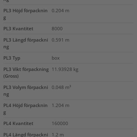
PL3 Höjd förpacknin
0.204
m
g
PL3 Kvantitet
8000
PL3 Längd förpackni
0.591
m
ng
PL3 Typ
box
PL3 Vikt förpackning
11.93928
kg
(Gross)
PL3 Volym förpackni
0.048
m³
ng
PL4 Höjd förpacknin
1.204
m
g
PL4 Kvantitet
160000
PL4 Längd förpackni
1.2
m