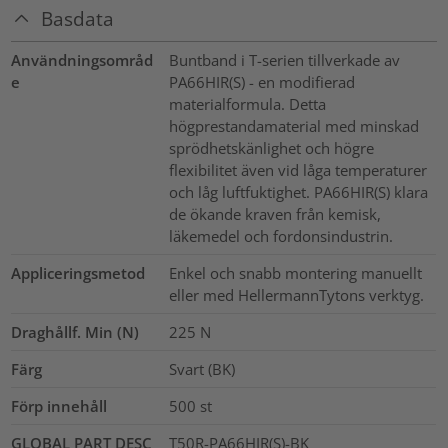
Basdata
Användningsområd
Buntband i T-serien tillverkade av
e
PA66HIR(S) - en modifierad
materialformula. Detta
högprestandamaterial med minskad
sprödhetskänlighet och högre
flexibilitet även vid låga temperaturer
och låg luftfuktighet. PA66HIR(S) klara
de ökande kraven från kemisk,
läkemedel och fordonsindustrin.
Appliceringsmetod
Enkel och snabb montering manuellt
eller med HellermannTytons verktyg.
Draghållf. Min (N)
225
N
Färg
Svart (BK)
Förp innehåll
500
st
GLOBAL PART DESC
T50R-PA66HIR(S)-BK