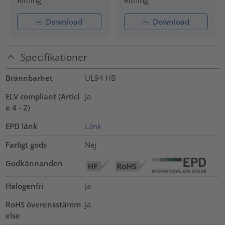
Ritning
Ritning
Download
Download
Specifikationer
Brännbarhet
UL94 HB
ELV compliant (Articl
Ja
e 4 - 2)
EPD länk
Länk
Farligt gods
Nej
Godkännanden
Halogenfri
Ja
RoHS överensstämm
Ja
else