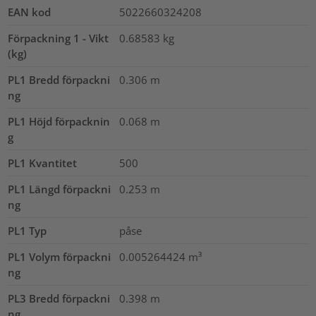
EAN kod
5022660324208
Förpackning 1 - Vikt
0.68583
kg
(kg)
PL1 Bredd förpackni
0.306
m
ng
PL1 Höjd förpacknin
0.068
m
g
PL1 Kvantitet
500
PL1 Längd förpackni
0.253
m
ng
PL1 Typ
påse
PL1 Volym förpackni
0.005264424
m³
ng
PL3 Bredd förpackni
0.398
m
ng