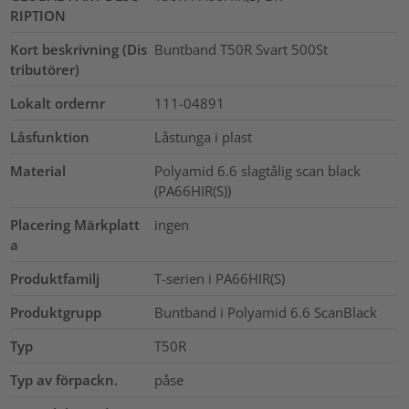
RIPTION
Kort beskrivning (Dis
Buntband T50R Svart 500St
tributörer)
Lokalt ordernr
111-04891
Låsfunktion
Låstunga i plast
Material
Polyamid 6.6 slagtålig scan black
(PA66HIR(S))
Placering Märkplatt
ingen
a
Produktfamilj
T-serien i PA66HIR(S)
Produktgrupp
Buntband i Polyamid 6.6 ScanBlack
Typ
T50R
Typ av förpackn.
påse