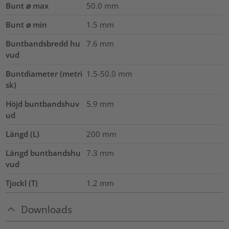
Bunt ⌀ max
50.0
mm
Bunt ⌀ min
1.5
mm
Buntbandsbredd hu
7.6
mm
vud
Buntdiameter (metri
1.5-50.0
mm
sk)
Höjd buntbandshuv
5.9
mm
ud
Längd (L)
200
mm
Längd buntbandshu
7.3
mm
vud
Tjockl (T)
1.2
mm
Downloads