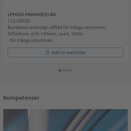
LPH500-PA66HIR(S)-BK
112-00033
Buntband utvändigt räfflad för trånga utrymmen,
505x9mm, ⌀74-140mm, svart, 100st
- för trånga utrymmen
Add to watchlist
Kompetenser