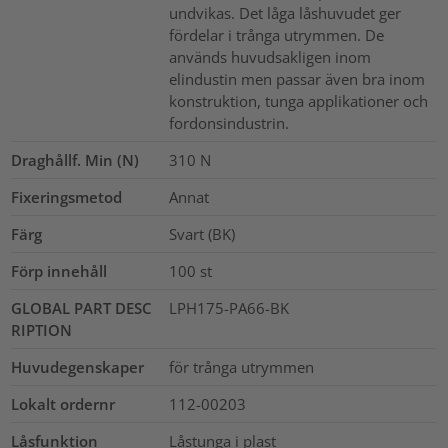
undvikas. Det låga låshuvudet ger
fördelar i trånga utrymmen. De
används huvudsakligen inom
elindustin men passar även bra inom
konstruktion, tunga applikationer och
fordonsindustrin.
Draghållf. Min (N)
310
N
Fixeringsmetod
Annat
Färg
Svart (BK)
Förp innehåll
100
st
GLOBAL PART DESC
LPH175-PA66-BK
RIPTION
Huvudegenskaper
för trånga utrymmen
Lokalt ordernr
112-00203
Låsfunktion
Låstunga i plast