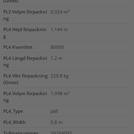
(Gross)
PL3 Volym förpackni
0.024
m³
ng
PL4 Höjd förpacknin
1.144
m
g
PL4 Kvantitet
80000
PL4 Längd förpackni
1.2
m
ng
PL4 Vikt förpackning
229.8
kg
(Gross)
PL4 Volym förpackni
1.098
m³
ng
PL4_Type
pall
PL4_Width
0.8
m
Tullstatnummer
39269097