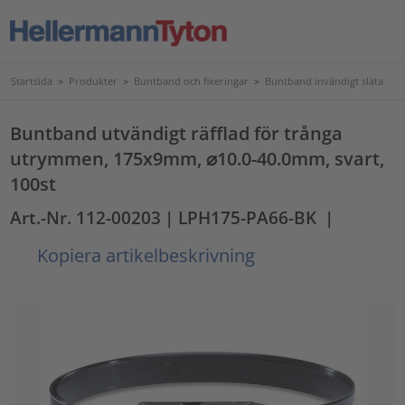
Startsida
>
Produkter
>
Buntband och fixeringar
>
Buntband invändigt släta
Buntband utvändigt räfflad för trånga
utrymmen, 175x9mm, ⌀10.0-40.0mm, svart,
100st
Art.-Nr. 112-00203
| LPH175-PA66-BK
|
Kopiera artikelbeskrivning