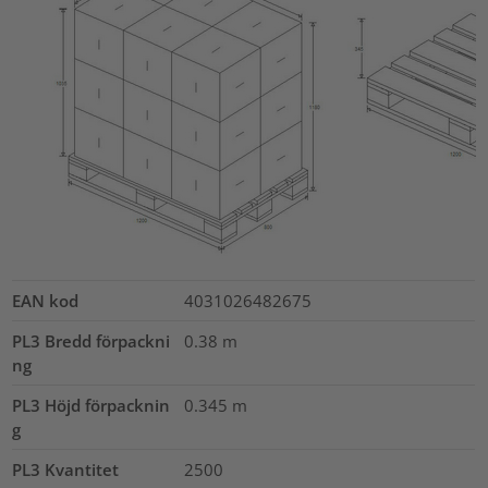
EAN kod
4031026482675
PL3 Bredd förpackni
0.38
m
ng
PL3 Höjd förpacknin
0.345
m
g
PL3 Kvantitet
2500