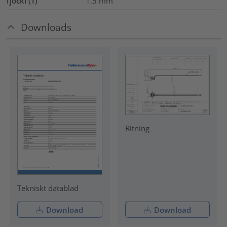
Tjockl (T)
1.5
mm
Downloads
Ritning
Tekniskt datablad
Download
Download