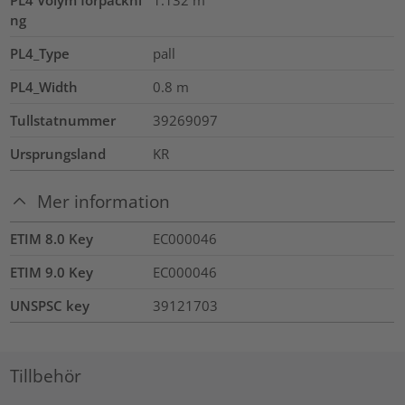
PL4 Volym förpackni
1.132
m³
ng
PL4_Type
pall
PL4_Width
0.8
m
Tullstatnummer
39269097
Ursprungsland
KR
Mer information
ETIM 8.0 Key
EC000046
ETIM 9.0 Key
EC000046
UNSPSC key
39121703
Tillbehör