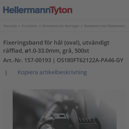
Startsida
>
Produkter
>
Buntband och fixeringar
>
Buntband med fästelement
Fixeringsband för hål (oval), utvändigt
räfflad, ⌀1.0-33.0mm, grå, 500st
Art.-Nr. 157-00193
| OS180FT62122A-PA46-GY
Kopiera artikelbeskrivning
|