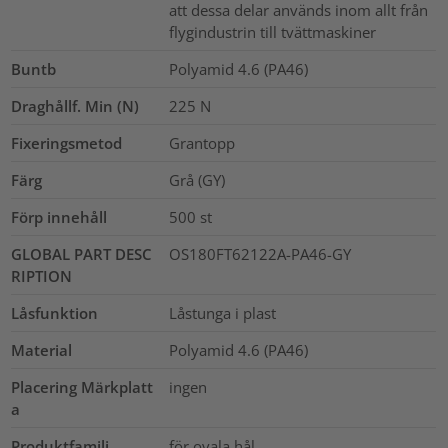
att dessa delar används inom allt från
flygindustrin till tvättmaskiner
Buntb
Polyamid 4.6 (PA46)
Draghållf. Min (N)
225
N
Fixeringsmetod
Grantopp
Färg
Grå (GY)
Förp innehåll
500
st
GLOBAL PART DESC
OS180FT62122A-PA46-GY
RIPTION
Låsfunktion
Låstunga i plast
Material
Polyamid 4.6 (PA46)
Placering Märkplatt
ingen
a
Produktfamilj
för ovala hål