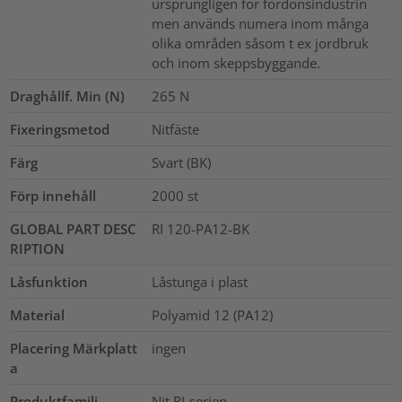
ursprungligen för fordonsindustrin
men används numera inom många
olika områden såsom t ex jordbruk
och inom skeppsbyggande.
Draghållf. Min (N)
265
N
Fixeringsmetod
Nitfäste
Färg
Svart (BK)
Förp innehåll
2000
st
GLOBAL PART DESC
RI 120-PA12-BK
RIPTION
Låsfunktion
Låstunga i plast
Material
Polyamid 12 (PA12)
Placering Märkplatt
ingen
a
Produktfamilj
Nit RI-serien