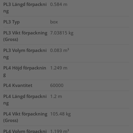
PL3 Längd förpackni
0.584
m
ng
PL3 Typ
box
PL3 Vikt förpackning
7.03815
kg
(Gross)
PL3 Volym förpackni
0.083
m³
ng
PL4 Höjd förpacknin
1.249
m
g
PL4 Kvantitet
60000
PL4 Längd förpackni
1.2
m
ng
PL4 Vikt förpackning
105.48
kg
(Gross)
PL4 Volym förpackni
1.199
m³