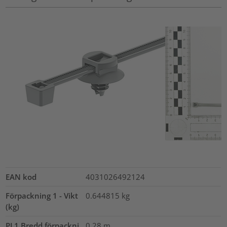
EAN kod
4031026492124
Förpackning 1 - Vikt
0.644815
kg
(kg)
PL1 Bredd förpackni
0.28
m