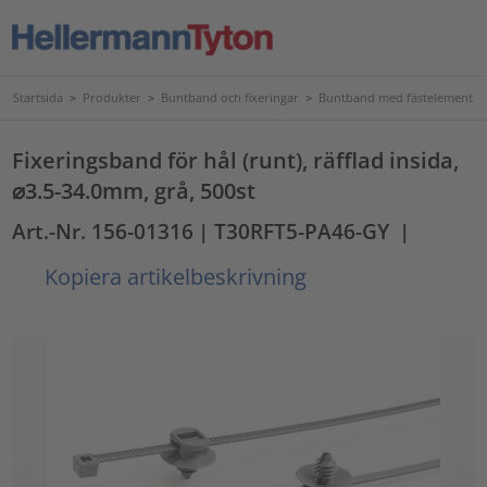
Startsida
>
Produkter
>
Buntband och fixeringar
>
Buntband med fästelement
Fixeringsband för hål (runt), räfflad insida,
⌀3.5-34.0mm, grå, 500st
Art.-Nr. 156-01316
| T30RFT5-PA46-GY
|
Kopiera artikelbeskrivning