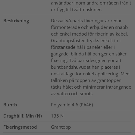
användbar inom andra områden från t
ex flyg till tvättmaskiner.
Beskrivning
Dessa två-parts fixeringar är redan
förmonterade och erbjuder en snabb
och enkel medod för fixerin av kabel.
Grantoppsfästed trycks enkelt in i
förstansade hål i paneler eller i
gängade, blinda hål och ger en säker
fixering. Två partsdesignen gör att
buntbandshuvudet han placeras i
önskat läge för enkel applicering. Med
tallriken på toppen av grantoppen
täcks hålet och minimerar inträngande
av vatten och smuts.
Buntb
Polyamid 4.6 (PA46)
Draghållf. Min (N)
135
N
Fixeringsmetod
Grantopp