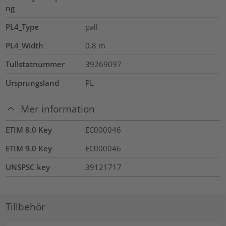
ng
PL4_Type
pall
PL4_Width
0.8
m
Tullstatnummer
39269097
Ursprungsland
PL
Mer information
ETIM 8.0 Key
EC000046
ETIM 9.0 Key
EC000046
UNSPSC key
39121717
Tillbehör