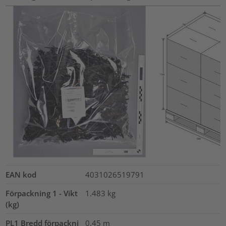
EAN kod
4031026519791
Förpackning 1 - Vikt
1.483
kg
(kg)
PL1 Bredd förpackni
0.45
m