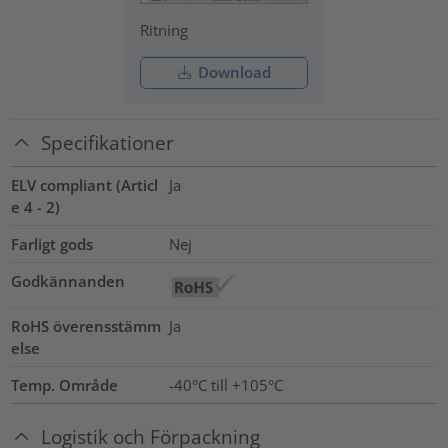
Ritning
Download
Specifikationer
ELV compliant (Articl
Ja
e 4 - 2)
Farligt gods
Nej
Godkännanden
RoHS överensstämm
Ja
else
Temp. Område
-40°C till +105°C
Logistik och Förpackning