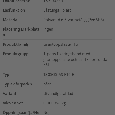
Lokalt ordernr
157-00243
Låsfunktion
Låstunga i plast
Material
Polyamid 6.6 värmetålig (PA66HS)
Placering Märkplatt
ingen
a
Produktfamilj
Grantoppsfäste FT6
Produktgrupp
1-parts fixeringsband med
grantoppsfäste och tallrik, för runda
hål
Typ
T30SOS-AS-FT6-E
Typ av förpackn.
påse
Variant
Utvändigt räfflad
Vikt/enhet
0.000958
kg
Öppningsbar (Ja/Ne
Nej