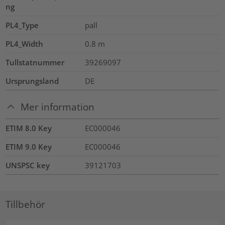
ng
PL4_Type
pall
PL4_Width
0.8
m
Tullstatnummer
39269097
Ursprungsland
DE
Mer information
ETIM 8.0 Key
EC000046
ETIM 9.0 Key
EC000046
UNSPSC key
39121703
Tillbehör