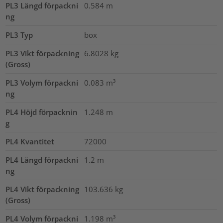
PL3 Längd förpackni
0.584
m
ng
PL3 Typ
box
PL3 Vikt förpackning
6.8028
kg
(Gross)
PL3 Volym förpackni
0.083
m³
ng
PL4 Höjd förpacknin
1.248
m
g
PL4 Kvantitet
72000
PL4 Längd förpackni
1.2
m
ng
PL4 Vikt förpackning
103.636
kg
(Gross)
PL4 Volym förpackni
1.198
m³