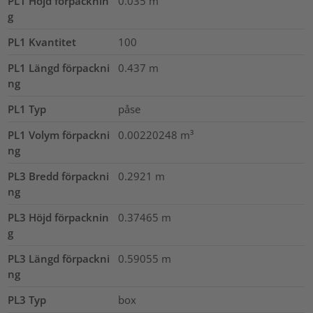
PL1 Höjd förpacknin
0.035
m
g
PL1 Kvantitet
100
PL1 Längd förpackni
0.437
m
ng
PL1 Typ
påse
PL1 Volym förpackni
0.00220248
m³
ng
PL3 Bredd förpackni
0.2921
m
ng
PL3 Höjd förpacknin
0.37465
m
g
PL3 Längd förpackni
0.59055
m
ng
PL3 Typ
box