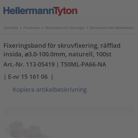
Startsida
>
Produkter
>
Buntband och fixeringar
>
Buntband med fästelement
Fixeringsband för skruvfixering, räfflad
insida, ⌀3.0-100.0mm, naturell, 100st
Art.-Nr. 113-05419
| T50ML-PA66-NA
| E-nr 15 161 06
|
Kopiera artikelbeskrivning