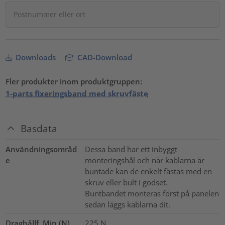
Downloads
CAD-Download
Fler produkter inom produktgruppen:
1-parts fixeringsband med skruvfäste
Basdata
Användningsområd
Dessa band har ett inbyggt
e
monteringshål och när kablarna är
buntade kan de enkelt fästas med en
skruv eller bult i godset.
Buntbandet monteras först på panelen
sedan läggs kablarna dit.
Draghållf. Min (N)
225
N