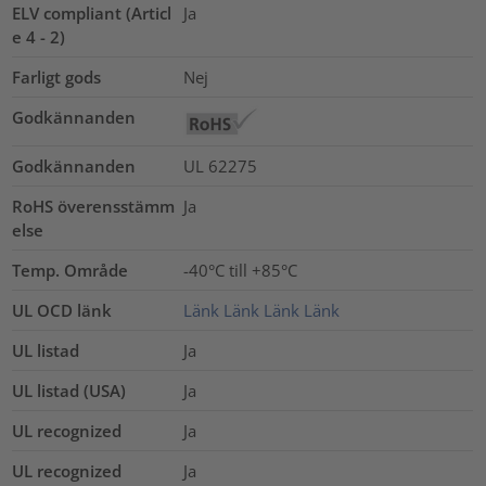
ELV compliant (Articl
Ja
e 4 - 2)
Farligt gods
Nej
Godkännanden
Godkännanden
UL 62275
RoHS överensstämm
Ja
else
Temp. Område
-40°C till +85°C
UL OCD länk
Länk
Länk
Länk
Länk
UL listad
Ja
UL listad (USA)
Ja
UL recognized
Ja
UL recognized
Ja