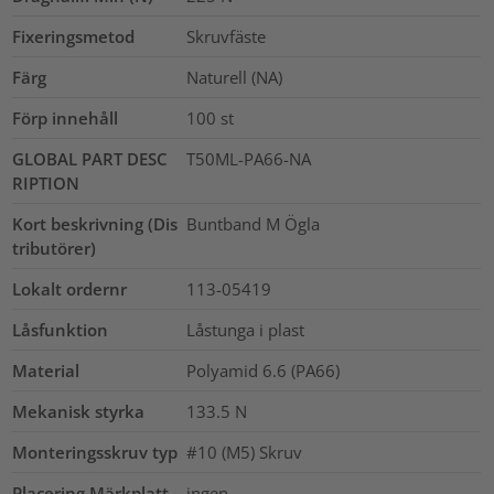
Fixeringsmetod
Skruvfäste
Färg
Naturell (NA)
Förp innehåll
100
st
GLOBAL PART DESC
T50ML-PA66-NA
RIPTION
Kort beskrivning (Dis
Buntband M Ögla
tributörer)
Lokalt ordernr
113-05419
Låsfunktion
Låstunga i plast
Material
Polyamid 6.6 (PA66)
Mekanisk styrka
133.5
N
Monteringsskruv typ
#10 (M5) Skruv
Placering Märkplatt
ingen