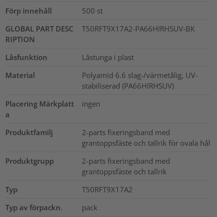
Förp innehåll
500
st
GLOBAL PART DESC
T50RFT9X17A2-PA66HIRHSUV-BK
RIPTION
Låsfunktion
Låstunga i plast
Material
Polyamid 6.6 slag-/värmetålig, UV-
stabiliserad (PA66HIRHSUV)
Placering Märkplatt
ingen
a
Produktfamilj
2-parts fixeringsband med
grantoppsfäste och tallrik för ovala hål
Produktgrupp
2-parts fixeringsband med
grantoppsfäste och tallrik
Typ
T50RFT9X17A2
Typ av förpackn.
pack