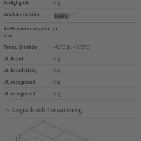
Farligt gods
Nej
Godkännanden
RoHS överensstämm
Ja
else
Temp. Område
-40°C till +105°C
UL listad
Nej
UL listad (USA)
Nej
UL recognized
Nej
UL recognized
Nej
Logistik och Förpackning