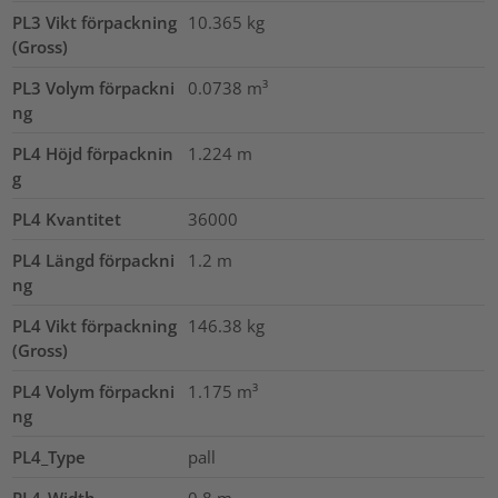
PL3 Vikt förpackning
10.365
kg
(Gross)
PL3 Volym förpackni
0.0738
m³
ng
PL4 Höjd förpacknin
1.224
m
g
PL4 Kvantitet
36000
PL4 Längd förpackni
1.2
m
ng
PL4 Vikt förpackning
146.38
kg
(Gross)
PL4 Volym förpackni
1.175
m³
ng
PL4_Type
pall
PL4_Width
0.8
m