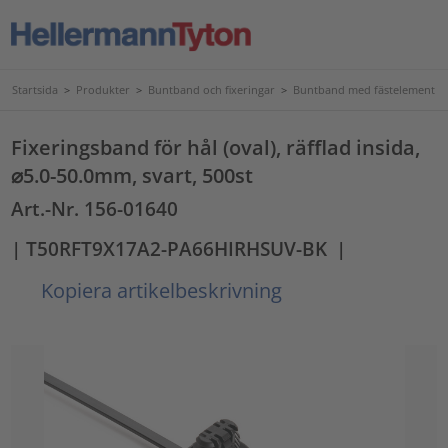
Startsida
>
Produkter
>
Buntband och fixeringar
>
Buntband med fästelement
Fixeringsband för hål (oval), räfflad insida,
⌀5.0-50.0mm, svart, 500st
Art.-Nr. 156-01640
| T50RFT9X17A2-PA66HIRHSUV-BK
|
Kopiera artikelbeskrivning