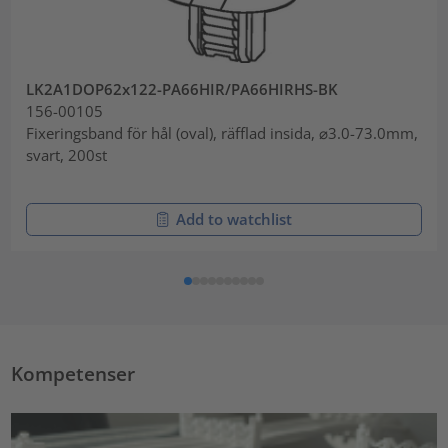
LK2A1DOP62x122-PA66HIR/PA66HIRHS-BK
156-00105
Fixeringsband för hål (oval), räfflad insida, ⌀3.0-73.0mm,
svart, 200st
Add to watchlist
Kompetenser