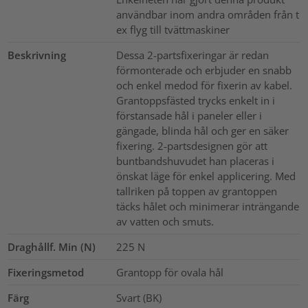
användbar inom andra områden från t
ex flyg till tvättmaskiner
Beskrivning
Dessa 2-partsfixeringar är redan
förmonterade och erbjuder en snabb
och enkel medod för fixerin av kabel.
Grantoppsfästed trycks enkelt in i
förstansade hål i paneler eller i
gängade, blinda hål och ger en säker
fixering. 2-partsdesignen gör att
buntbandshuvudet han placeras i
önskat läge för enkel applicering. Med
tallriken på toppen av grantoppen
täcks hålet och minimerar inträngande
av vatten och smuts.
Draghållf. Min (N)
225
N
Fixeringsmetod
Grantopp för ovala hål
Färg
Svart (BK)