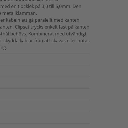
 med en tjocklek på 3,0 till 6,0mm. Den
de metallklämman.
låter kabeln att gå paralellt med kanten
ten. Clipset trycks enkelt fast på kanten
ästhål behövs. Kombinerat med utvändigt
ör skydda kablar från att skavas eller nötas
ing.