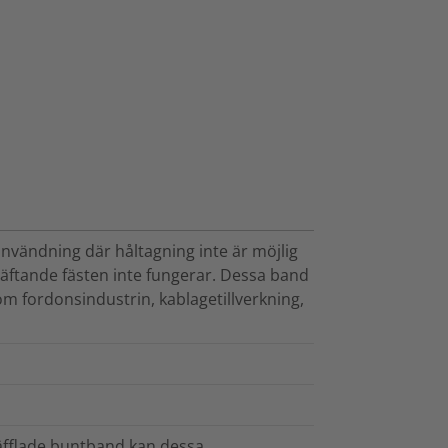
nvändning där håltagning inte är möjlig
häftande fästen inte fungerar. Dessa band
om fordonsindustrin, kablagetillverkning,
 räfflade buntband kan dessa