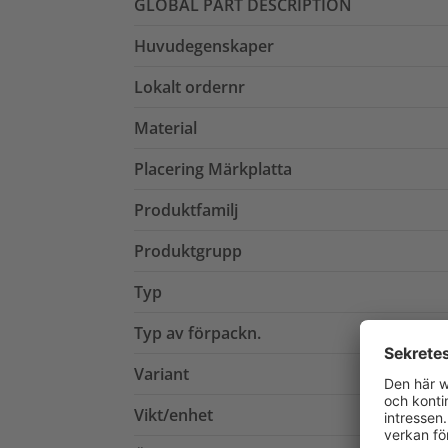
GLOBAL PART DESCRIPTION
Huvudegenskaper
Lokalt ordernr
Material
Placering Märkplatta
Produktfamilj
Produktgrupp
Typ
Typ av förpackn.
Variant
Vikt/enhet