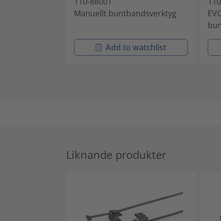
110-88001
110
Manuellt buntbandsverktyg
EVO
bu
Add to watchlist
Liknande produkter