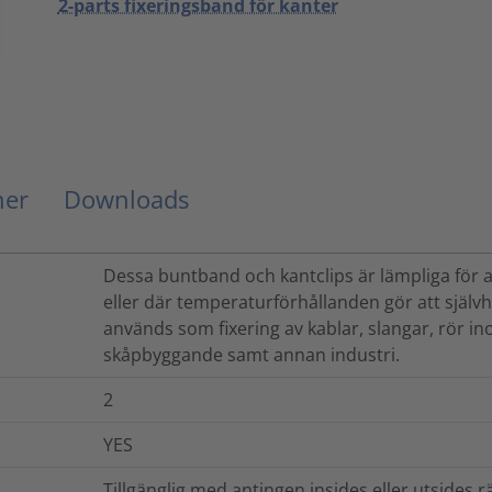
2-parts fixeringsband för kanter
ner
Downloads
Dessa buntband och kantclips är lämpliga för a
eller där temperaturförhållanden gör att själv
används som fixering av kablar, slangar, rör in
skåpbyggande samt annan industri.
2
YES
Tillgänglig med antingen insides eller utsides