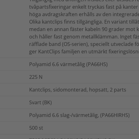
tvåpartsfixeringar enkelt tryckas fast på kanter
höga avdragskraften erhålls av den integrera
Olika kantclips finns tillgängliga. En variant til
medan en annan fäster kabeln 90 grader mot kan
och håller fast genom metallklämman. Inget f
räfflade band (OS-serien), speciellt utveclade f
ger KantClips familjen en utmärkt fixeringslösn
Polyamid 6.6 värmetålig (PA66HS)
225
N
Kantclips, sidomonterad, hopsatt, 2 parts
Svart (BK)
Polyamid 6.6 slag-/värmetålig, (PA66HIRHS)
500
st