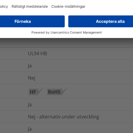
Nej
ch Förpackning
Mer information
UL94 HB
Ja
Nej
Ja
Nej - alternativ under utveckling
Ja