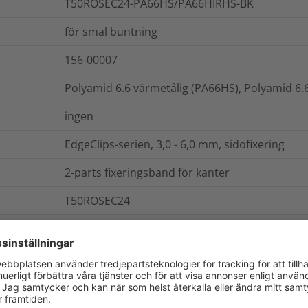
T50ROSEC24-PA66HS/PA66HIRHS-BK
för smal buntning
156-00007
Polyamid 6.6 värmetålig (PA66HS), Polyamid 6.
ingen
EdgeClips-serien, 3,0 - 6,0 mm, sidofixering
2-parts fixeringsband för kanter
T50ROSEC24
påse
Utvändigt räfflad
0.003409
kg