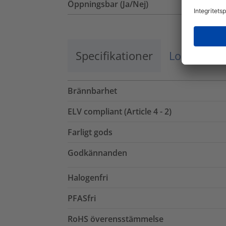
Öppningsbar (Ja/Nej)
Specifikationer
Logistik o
Brännbarhet
ELV compliant (Article 4 - 2)
Farligt gods
Godkännanden
Halogenfri
PFASfri
RoHS överensstämmelse