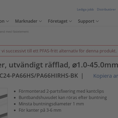
Lediga jobb
Distributörer
on
Marknader
Företaget
Support
and med fästelement
 successivt till ett PFAS-fritt alternativ för denna produkt.
r, utvändigt räfflad, ⌀1.0-45.0mm,
EC24-PA66HS/PA66HIRHS-BK
|
Kopiera ar
Förmonterad 2-partsfixering med kantclips
Buntbandshuvudet kan röras efter buntning
Minsta buntningsdiameter 1 mm
För kanter på 3-6 mm