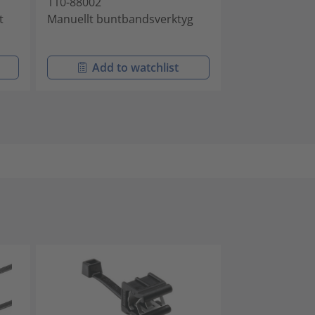
110-88002
110-07100
t
Manuellt buntbandsverktyg
Pneumatiskt
buntbandsver
Add to watchlist
Add t