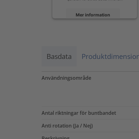
Mer information
Godkänn
powered by
Usercentrics Consent
Management Platform
Basdata
Produktdimensio
Användningsområde
Antal riktningar för buntbandet
Anti rotation (Ja / Nej)
Beskrivning