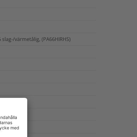
6 slag-/värmetålig, (PA66HIRHS)