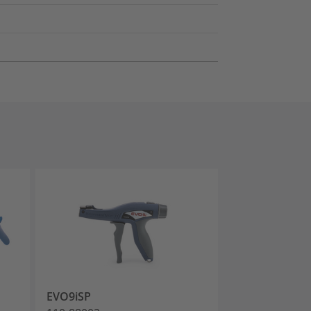
EVO9iSP
MK7P