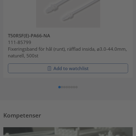
T50RSF(E)-PA66-NA
111-85799
Fixeringsband för hål (runt), räfflad insida, ⌀3.0-44.0mm,
naturell, 500st
Add to watchlist
Kompetenser