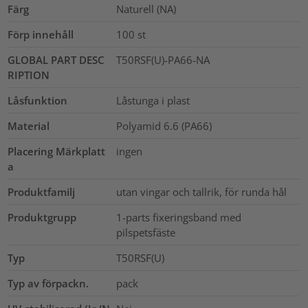
Färg
Naturell (NA)
Förp innehåll
100
st
GLOBAL PART DESC
T50RSF(U)-PA66-NA
RIPTION
Låsfunktion
Låstunga i plast
Material
Polyamid 6.6 (PA66)
Placering Märkplatt
ingen
a
Produktfamilj
utan vingar och tallrik, för runda hål
Produktgrupp
1-parts fixeringsband med
pilspetsfäste
Typ
T50RSF(U)
Typ av förpackn.
pack