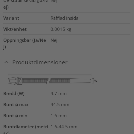
UV-stabiliserad (Ja/N
Nej
ej)
Variant
Räfflad insida
Vikt/enhet
0.0015
kg
Öppningsbar (Ja/Ne
Nej
j)
Produktdimensioner
Bredd (W)
4.7
mm
Bunt ⌀ max
44.5
mm
Bunt ⌀ min
1.6
mm
Buntdiameter (metri
1.6-44.5
mm
sk)