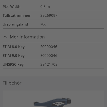
PL4_Width
0.8
m
Tullstatnummer
39269097
Ursprungsland
MX
Mer information
ETIM 8.0 Key
EC000046
ETIM 9.0 Key
EC000046
UNSPSC key
39121703
Tillbehör