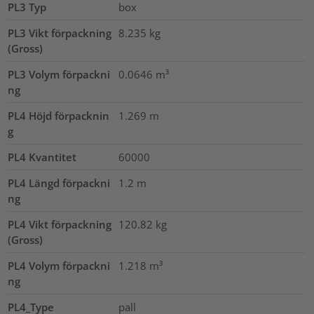
PL3 Typ
box
PL3 Vikt förpackning
8.235
kg
(Gross)
PL3 Volym förpackni
0.0646
m³
ng
PL4 Höjd förpacknin
1.269
m
g
PL4 Kvantitet
60000
PL4 Längd förpackni
1.2
m
ng
PL4 Vikt förpackning
120.82
kg
(Gross)
PL4 Volym förpackni
1.218
m³
ng
PL4_Type
pall