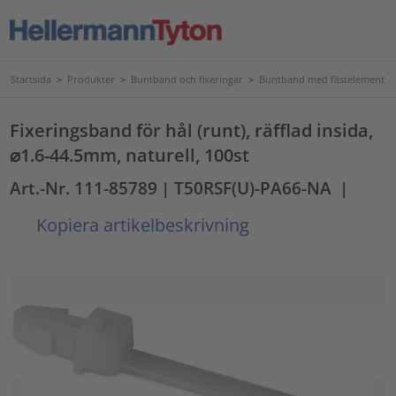
Startsida
>
Produkter
>
Buntband och fixeringar
>
Buntband med fästelement
Fixeringsband för hål (runt), räfflad insida,
⌀1.6-44.5mm, naturell, 100st
Art.-Nr. 111-85789
| T50RSF(U)-PA66-NA
|
Kopiera artikelbeskrivning