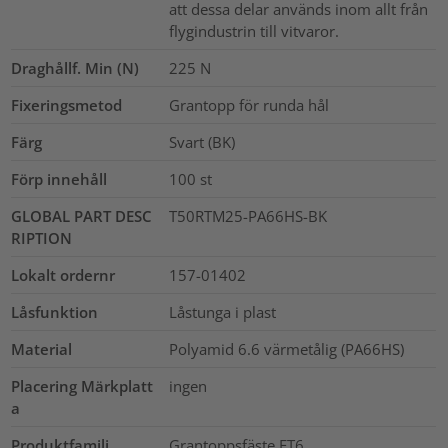
att dessa delar används inom allt från
flygindustrin till vitvaror.
Draghållf. Min (N)
225
N
Fixeringsmetod
Grantopp för runda hål
Färg
Svart (BK)
Förp innehåll
100
st
GLOBAL PART DESC
T50RTM25-PA66HS-BK
RIPTION
Lokalt ordernr
157-01402
Låsfunktion
Låstunga i plast
Material
Polyamid 6.6 värmetålig (PA66HS)
Placering Märkplatt
ingen
a
Produktfamilj
Grantoppsfäste FT6