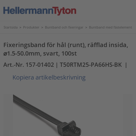
Startsida
>
Produkter
>
Buntband och fixeringar
>
Buntband med fästelement
Fixeringsband för hål (runt), räfflad insida,
⌀1.5-50.0mm, svart, 100st
Art.-Nr. 157-01402
| T50RTM25-PA66HS-BK
|
Kopiera artikelbeskrivning