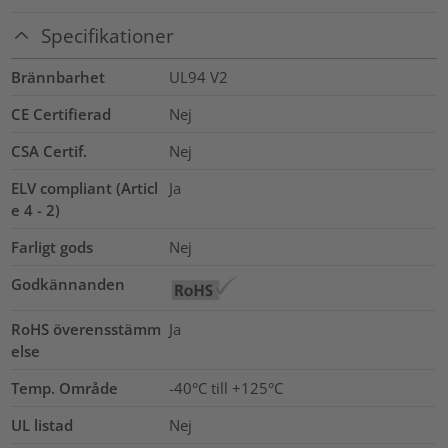
Specifikationer
Brännbarhet
UL94 V2
CE Certifierad
Nej
CSA Certif.
Nej
ELV compliant (Articl
Ja
e 4 - 2)
Farligt gods
Nej
Godkännanden
RoHS överensstämm
Ja
else
Temp. Område
-40°C till +125°C
UL listad
Nej