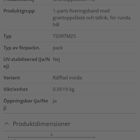
Produktgrupp
1-parts fixeringsband med
grantoppsfäste och tallrik, för runda
hål
Typ
T50RTM25
Typ av förpackn.
pack
UV-stabiliserad (Ja/N
Nej
ej)
Variant
Räfflad insida
Vikt/enhet
0.0019
kg
Öppningsbar (Ja/Ne
Ja
j)
Produktdimensioner