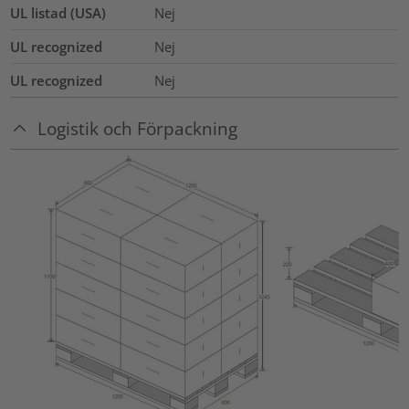
UL listad (USA)
Nej
UL recognized
Nej
UL recognized
Nej
Logistik och Förpackning