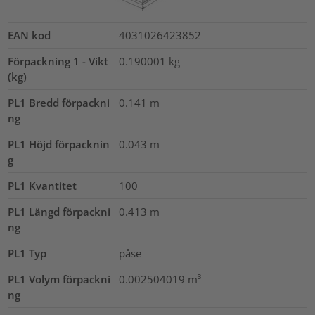
EAN kod
4031026423852
Förpackning 1 - Vikt
0.190001
kg
(kg)
PL1 Bredd förpackni
0.141
m
ng
PL1 Höjd förpacknin
0.043
m
g
PL1 Kvantitet
100
PL1 Längd förpackni
0.413
m
ng
PL1 Typ
påse
PL1 Volym förpackni
0.002504019
m³
ng