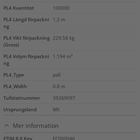
PL4 Kvantitet
100000
PL4 Längd förpackni
1.2
m
ng
PL4 Vikt förpackning
229.58
kg
(Gross)
PL4 Volym förpackni
1.194
m³
ng
PL4_Type
pall
PL4_Width
0.8
m
Tullstatnummer
39269097
Ursprungsland
MX
Mer information
ETIM 8.0 Key
EC000046