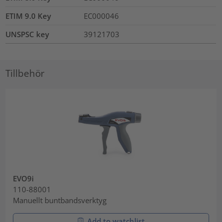
ETIM 9.0 Key
EC000046
UNSPSC key
39121703
Tillbehör
EVO9i
110-88001
Manuellt buntbandsverktyg
Add to watchlist