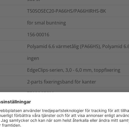
T50SOSEC20-PA66HS/PA66HIRHS-BK
för smal buntning
156-00016
Polyamid 6.6 värmetålig (PA66HS), Polyamid 6.
ingen
EdgeClips-serien, 3,0 - 6,0 mm, toppfixering
2-parts fixeringsband för kanter
T50SOSEC20
påse
Nej