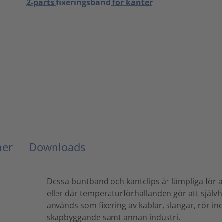
2-parts fixeringsband för kanter
ner
Downloads
Dessa buntband och kantclips är lämpliga för a
eller där temperaturförhållanden gör att själv
används som fixering av kablar, slangar, rör in
skåpbyggande samt annan industri.