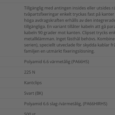
Tillgänglig med antingen insides eller utsides
tvåpartsfixeringar enkelt tryckas fast på kanter
höga avdragskraften erhålls av den integrerade
tillgängliga. En variant tillåter kabeln att gå 
kabeln 90 grader mot kanten. Clipset trycks enk
metallklämman. Inget fästhål behövs. Kombine
serien), speciellt utveclade för skydda kablar fr
familjen en utmärkt fixeringslösning.
Polyamid 6.6 värmetålig (PA66HS)
225
N
Kantclips
Svart (BK)
Polyamid 6.6 slag-/värmetålig, (PA66HIRHS)
500
st