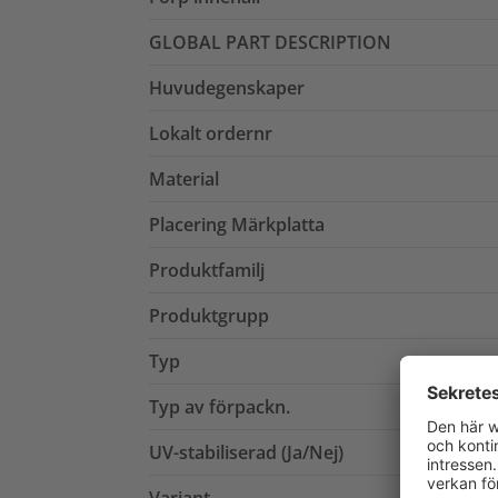
GLOBAL PART DESCRIPTION
Huvudegenskaper
Lokalt ordernr
Material
Placering Märkplatta
Produktfamilj
Produktgrupp
Typ
Typ av förpackn.
UV-stabiliserad (Ja/Nej)