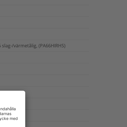
6 slag-/värmetålig, (PA66HIRHS)