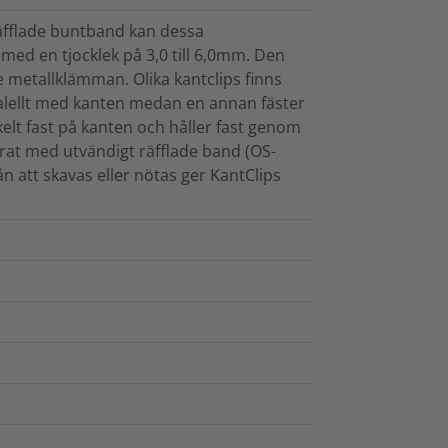
 räfflade buntband kan dessa
 med en tjocklek på 3,0 till 6,0mm. Den
 metallklämman. Olika kantclips finns
paralellt med kanten medan en annan fäster
elt fast på kanten och håller fast genom
rat med utvändigt räfflade band (OS-
ån att skavas eller nötas ger KantClips