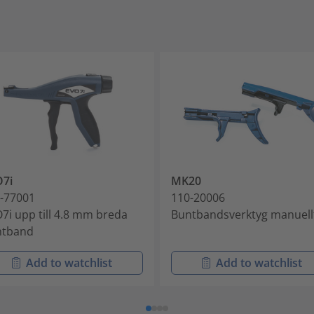
7i
MK20
-77001
110-20006
7i upp till 4.8 mm breda
Buntbandsverktyg manuell
ntband
Add to watchlist
Add to watchlist