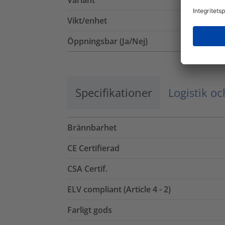
Variant
Vikt/enhet
Öppningsbar (Ja/Nej)
Specifikationer
Logistik o
Brännbarhet
CE Certifierad
CSA Certif.
ELV compliant (Article 4 - 2)
Farligt gods