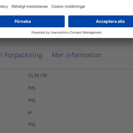
Utvändigt räfflad
0.003112
kg
Nej
ch Förpackning
Mer information
UL94 HB
Nej
Nej
Ja
Nej