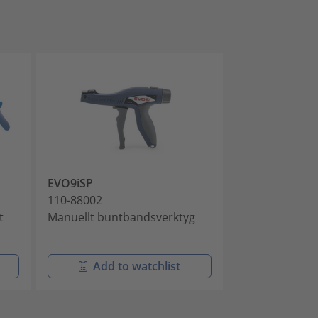
EVO9iSP
MK7P
110-88002
110-07100
t
Manuellt buntbandsverktyg
Pneumatiskt
buntbandsver
Add to watchlist
Add t