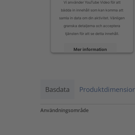
Vi använder YouTube Video för att
bädda in innehåll som kan komma att
samla in data om din aktivitet. Vänligen
granska detaljerna och acceptera
tjänsten för att se detta innehåll.
Mer information
Godkänn
powered by
Usercentrics Consent
Management Platform
Basdata
Produktdimensio
Användningsområde