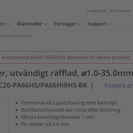
Lediga jobb
Distributörer
on
Marknader
Företaget
Support
and med fästelement
 successivt till ett PFAS-fritt alternativ för denna produkt.
r, utvändigt räfflad, ⌀1.0-35.0mm,
EC20-PA66HS/PA66HIRHS-BK
|
Kopiera ar
Förmonterad 2-partsfixering med kantclips
Buntbandshuvudet kan röras efter buntning
Minsta buntningsdiameter 1 mm
För kanter på 3-6 mm