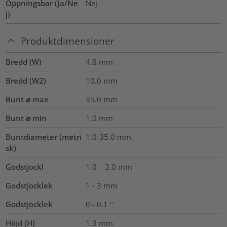
Öppningsbar (Ja/Ne
Nej
j)
Produktdimensioner
Bredd (W)
4.6
mm
Bredd (W2)
10.0
mm
Bunt ⌀ max
35.0
mm
Bunt ⌀ min
1.0
mm
Buntdiameter (metri
1.0-35.0
mm
sk)
Godstjockl
1.0 – 3.0
mm
Godstjocklek
1 - 3 mm
Godstjocklek
0 - 0.1 "
Höjd (H)
1.3
mm