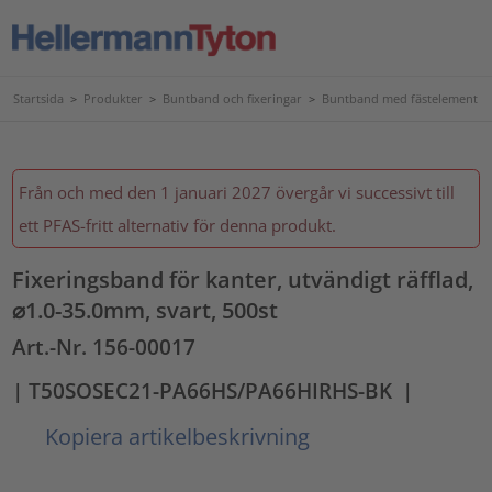
Startsida
>
Produkter
>
Buntband och fixeringar
>
Buntband med fästelement
Från och med den 1 januari 2027 övergår vi successivt till
ett PFAS-fritt alternativ för denna produkt.
Fixeringsband för kanter, utvändigt räfflad,
⌀1.0-35.0mm, svart, 500st
Art.-Nr. 156-00017
| T50SOSEC21-PA66HS/PA66HIRHS-BK
|
Kopiera artikelbeskrivning