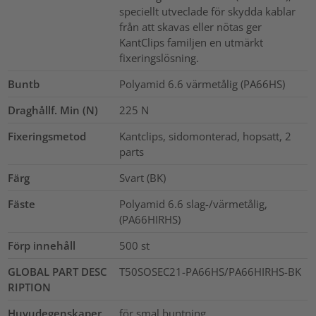
speciellt utveclade för skydda kablar
från att skavas eller nötas ger
KantClips familjen en utmärkt
fixeringslösning.
Buntb
Polyamid 6.6 värmetålig (PA66HS)
Draghållf. Min (N)
225
N
Fixeringsmetod
Kantclips, sidomonterad, hopsatt, 2
parts
Färg
Svart (BK)
Fäste
Polyamid 6.6 slag-/värmetålig,
(PA66HIRHS)
Förp innehåll
500
st
GLOBAL PART DESC
T50SOSEC21-PA66HS/PA66HIRHS-BK
RIPTION
Huvudegenskaper
för smal buntning