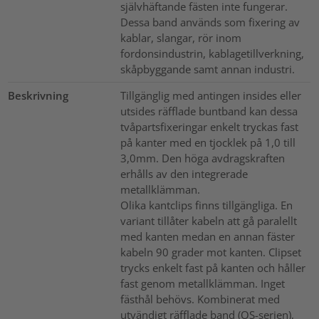
självhäftande fästen inte fungerar.
Dessa band används som fixering av
kablar, slangar, rör inom
fordonsindustrin, kablagetillverkning,
skåpbyggande samt annan industri.
Beskrivning
Tillgänglig med antingen insides eller
utsides räfflade buntband kan dessa
tvåpartsfixeringar enkelt tryckas fast
på kanter med en tjocklek på 1,0 till
3,0mm. Den höga avdragskraften
erhålls av den integrerade
metallklämman.
Olika kantclips finns tillgängliga. En
variant tillåter kabeln att gå paralellt
med kanten medan en annan fäster
kabeln 90 grader mot kanten. Clipset
trycks enkelt fast på kanten och håller
fast genom metallklämman. Inget
fästhål behövs. Kombinerat med
utvändigt räfflade band (OS-serien),