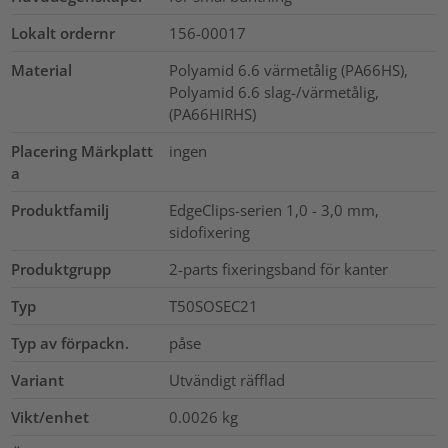
Lokalt ordernr
156-00017
Material
Polyamid 6.6 värmetålig (PA66HS),
Polyamid 6.6 slag-/värmetålig,
(PA66HIRHS)
Placering Märkplatt
ingen
a
Produktfamilj
EdgeClips-serien 1,0 - 3,0 mm,
sidofixering
Produktgrupp
2-parts fixeringsband för kanter
Typ
T50SOSEC21
Typ av förpackn.
påse
Variant
Utvändigt räfflad
Vikt/enhet
0.0026
kg