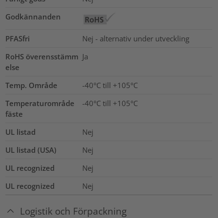
Godkännanden
PFASfri
Nej - alternativ under utveckling
RoHS överensstämm
Ja
else
Temp. Område
-40°C till +105°C
Temperaturområde
-40°C till +105°C
fäste
UL listad
Nej
UL listad (USA)
Nej
UL recognized
Nej
UL recognized
Nej
Logistik och Förpackning