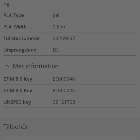
ng
PL4_Type
pall
PL4_Width
0.8
m
Tullstatnummer
39269097
Ursprungsland
DE
Mer information
ETIM 8.0 Key
EC000046
ETIM 9.0 Key
EC000046
UNSPSC key
39121703
Tillbehör