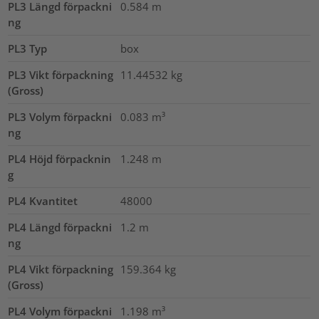
PL3 Längd förpackni
0.584
m
ng
PL3 Typ
box
PL3 Vikt förpackning
11.44532
kg
(Gross)
PL3 Volym förpackni
0.083
m³
ng
PL4 Höjd förpacknin
1.248
m
g
PL4 Kvantitet
48000
PL4 Längd förpackni
1.2
m
ng
PL4 Vikt förpackning
159.364
kg
(Gross)
PL4 Volym förpackni
1.198
m³