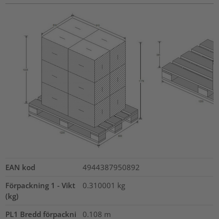
EAN kod
4944387950892
Förpackning 1 - Vikt
0.310001
kg
(kg)
PL1 Bredd förpackni
0.108
m