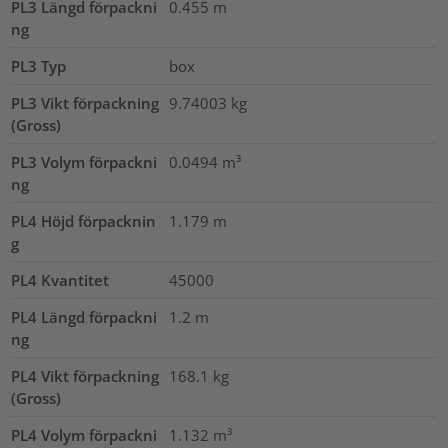
PL3 Längd förpackni
0.455
m
ng
PL3 Typ
box
PL3 Vikt förpackning
9.74003
kg
(Gross)
PL3 Volym förpackni
0.0494
m³
ng
PL4 Höjd förpacknin
1.179
m
g
PL4 Kvantitet
45000
PL4 Längd förpackni
1.2
m
ng
PL4 Vikt förpackning
168.1
kg
(Gross)
PL4 Volym förpackni
1.132
m³