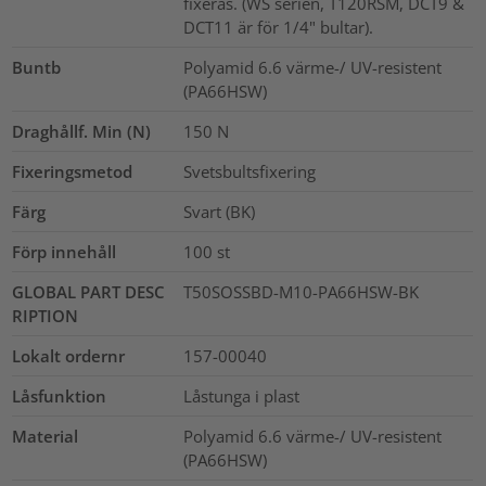
fixeras. (WS serien, T120RSM, DCT9 &
DCT11 är för 1/4" bultar).
Buntb
Polyamid 6.6 värme-/ UV-resistent
(PA66HSW)
Draghållf. Min (N)
150
N
Fixeringsmetod
Svetsbultsfixering
Färg
Svart (BK)
Förp innehåll
100
st
GLOBAL PART DESC
T50SOSSBD-M10-PA66HSW-BK
RIPTION
Lokalt ordernr
157-00040
Låsfunktion
Låstunga i plast
Material
Polyamid 6.6 värme-/ UV-resistent
(PA66HSW)