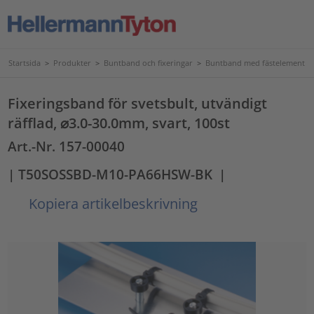
Startsida
>
Produkter
>
Buntband och fixeringar
>
Buntband med fästelement
Fixeringsband för svetsbult, utvändigt
räfflad, ⌀3.0-30.0mm, svart, 100st
Art.-Nr. 157-00040
| T50SOSSBD-M10-PA66HSW-BK
|
Kopiera artikelbeskrivning