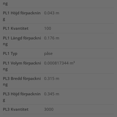
ng
PL1 Höjd förpacknin
0.043
m
g
PL1 Kvantitet
100
PL1 Längd förpackni
0.176
m
ng
PL1 Typ
påse
PL1 Volym förpackni
0.000817344
m³
ng
PL3 Bredd förpackni
0.315
m
ng
PL3 Höjd förpacknin
0.345
m
g
PL3 Kvantitet
3000