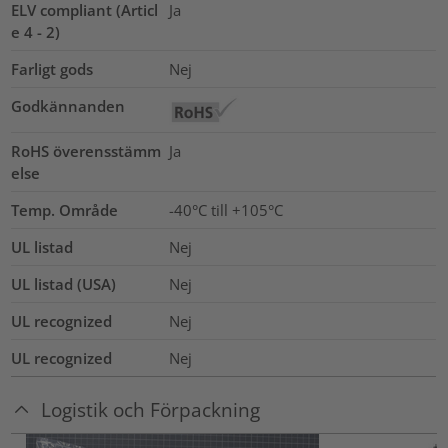
ELV compliant (Articl
Ja
e 4 - 2)
Farligt gods
Nej
Godkännanden
RoHS överensstämm
Ja
else
Temp. Område
-40°C till +105°C
UL listad
Nej
UL listad (USA)
Nej
UL recognized
Nej
UL recognized
Nej
Logistik och Förpackning