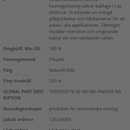
fixeringslösning säkrar kablage i t ex
bildörrar. Vi erbjuder en mängd
plåttjocklekar och håldiametrar för att
passa i alla applikationer. Tätningen
skyddar interiören och omgivande
kablar etc mot stänkande vatten.
Draghållf. Min (N)
180
N
Fixeringsmetod
Pilspets
Färg
Naturell (NA)
Förp innehåll
500
st
GLOBAL PART DESC
T50SOSSFT6.5E-MS-MD-PA66HS-NA
RIPTION
Huvudegenskaper
produkter för automatiska verktyg
Lokalt ordernr
126-00065