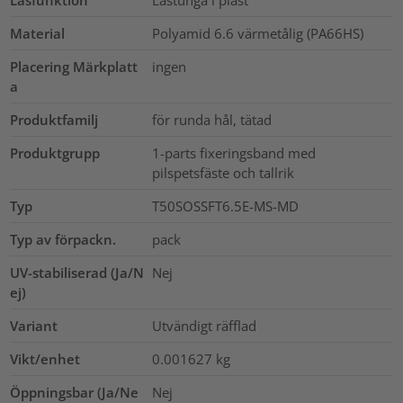
Låsfunktion
Låstunga i plast
Material
Polyamid 6.6 värmetålig (PA66HS)
Placering Märkplatt
ingen
a
Produktfamilj
för runda hål, tätad
Produktgrupp
1-parts fixeringsband med
pilspetsfäste och tallrik
Typ
T50SOSSFT6.5E-MS-MD
Typ av förpackn.
pack
UV-stabiliserad (Ja/N
Nej
ej)
Variant
Utvändigt räfflad
Vikt/enhet
0.001627
kg
Öppningsbar (Ja/Ne
Nej