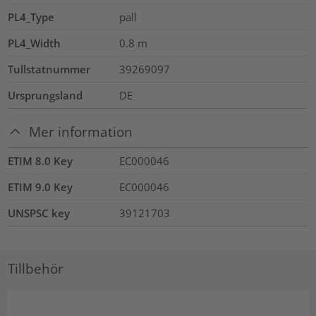
PL4_Type
pall
PL4_Width
0.8
m
Tullstatnummer
39269097
Ursprungsland
DE
Mer information
ETIM 8.0 Key
EC000046
ETIM 9.0 Key
EC000046
UNSPSC key
39121703
Tillbehör