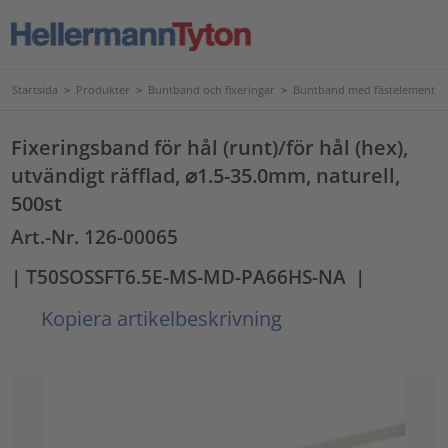
Startsida
>
Produkter
>
Buntband och fixeringar
>
Buntband med fästelement
Fixeringsband för hål (runt)/för hål (hex),
utvändigt räfflad, ⌀1.5-35.0mm, naturell,
500st
Art.-Nr. 126-00065
| T50SOSSFT6.5E-MS-MD-PA66HS-NA
|
Kopiera artikelbeskrivning