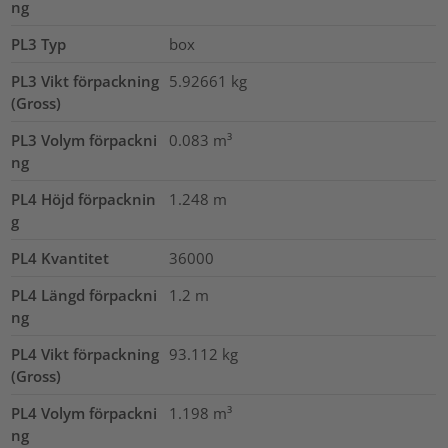
ng
PL3 Typ
box
PL3 Vikt förpackning
5.92661
kg
(Gross)
PL3 Volym förpackni
0.083
m³
ng
PL4 Höjd förpacknin
1.248
m
g
PL4 Kvantitet
36000
PL4 Längd förpackni
1.2
m
ng
PL4 Vikt förpackning
93.112
kg
(Gross)
PL4 Volym förpackni
1.198
m³
ng