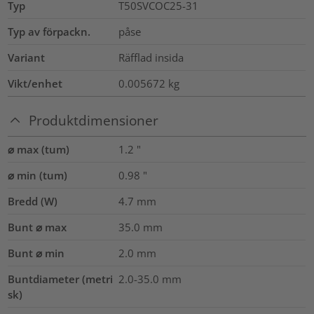
Typ
T50SVCOC25-31
Typ av förpackn.
påse
Variant
Räfflad insida
Vikt/enhet
0.005672
kg
Produktdimensioner
⌀ max (tum)
1.2
"
⌀ min (tum)
0.98
"
Bredd (W)
4.7
mm
Bunt ⌀ max
35.0
mm
Bunt ⌀ min
2.0
mm
Buntdiameter (metri
2.0-35.0
mm
sk)