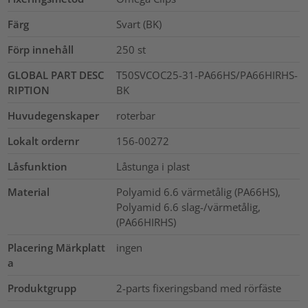
Färg
Svart (BK)
Förp innehåll
250
st
GLOBAL PART DESC
T50SVCOC25-31-PA66HS/PA66HIRHS-
RIPTION
BK
Huvudegenskaper
roterbar
Lokalt ordernr
156-00272
Låsfunktion
Låstunga i plast
Material
Polyamid 6.6 värmetålig (PA66HS),
Polyamid 6.6 slag-/värmetålig,
(PA66HIRHS)
Placering Märkplatt
ingen
a
Produktgrupp
2-parts fixeringsband med rörfäste