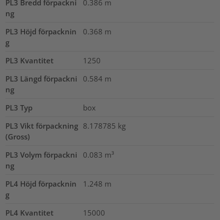
PL3 Bredd förpackni
0.386
m
ng
PL3 Höjd förpacknin
0.368
m
g
PL3 Kvantitet
1250
PL3 Längd förpackni
0.584
m
ng
PL3 Typ
box
PL3 Vikt förpackning
8.178785
kg
(Gross)
PL3 Volym förpackni
0.083
m³
ng
PL4 Höjd förpacknin
1.248
m
g
PL4 Kvantitet
15000