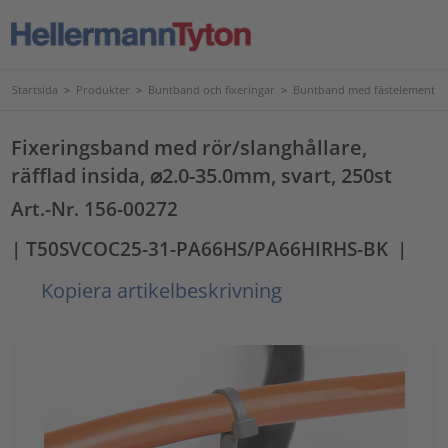
Startsida
>
Produkter
>
Buntband och fixeringar
>
Buntband med fästelement
Fixeringsband med rör/slanghållare,
räfflad insida, ⌀2.0-35.0mm, svart, 250st
Art.-Nr. 156-00272
| T50SVCOC25-31-PA66HS/PA66HIRHS-BK
|
Kopiera artikelbeskrivning