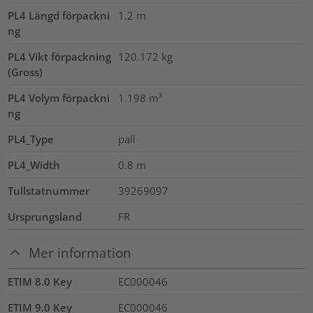
PL4 Längd förpackni
1.2
m
ng
PL4 Vikt förpackning
120.172
kg
(Gross)
PL4 Volym förpackni
1.198
m³
ng
PL4_Type
pall
PL4_Width
0.8
m
Tullstatnummer
39269097
Ursprungsland
FR
Mer information
ETIM 8.0 Key
EC000046
ETIM 9.0 Key
EC000046