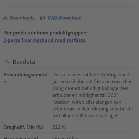
Downloads
CAD-Download
Fler produkter inom produktgruppen:
2-parts fixeringsband med rörfäste
Basdata
Användningsområd
Dessa insides räfflade fixeringsband
e
ger en mölighet att fästa en wire eller
slang mot ett befintligt kablage. Det
erbjuder en möjlighet ttill 360°
rotation, wiren eller slangen kan
orienteras i vilken riktning som helst i
förhållande till huvud kablaget.
Draghållf. Min (N)
222
N
Fixeringsmetod
Omega Clips