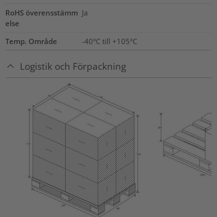
RoHS överensstämm
Ja
else
Temp. Område
-40°C till +105°C
Logistik och Förpackning