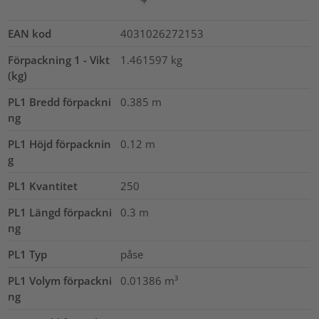
EAN kod
4031026272153
Förpackning 1 - Vikt
1.461597
kg
(kg)
PL1 Bredd förpackni
0.385
m
ng
PL1 Höjd förpacknin
0.12
m
g
PL1 Kvantitet
250
PL1 Längd förpackni
0.3
m
ng
PL1 Typ
påse
PL1 Volym förpackni
0.01386
m³
ng