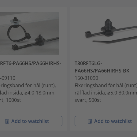
8RFT6-PA66HS/PA66HIRHS-
T30RFT6LG-
PA66HS/PA66HIRHS-BK
-09110
150-31090
eringsband för hål (runt),
Fixeringsband för hål (runt)
flad insida, ⌀4.0-18.0mm,
räfflad insida, ⌀5.0-30.0mm
rt, 1000st
svart, 500st
Add to watchlist
Add to watchlist