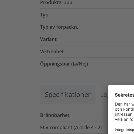
Produktgrupp
Typ
Typ av förpackn.
Variant
Vikt/enhet
Öppningsbar (Ja/Nej)
Specifikationer
Logistik o
Brännbarhet
ELV compliant (Article 4 - 2)