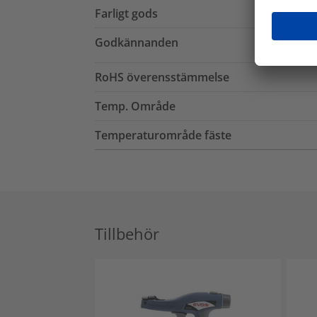
Farligt gods
Godkännanden
RoHS överensstämmelse
Temp. Område
Temperaturområde fäste
Tillbehör