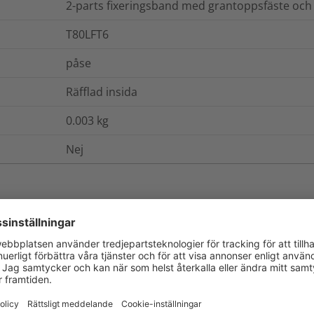
2-parts fixeringsband med grantoppsfäste och t
T80LFT6
påse
Räfflad insida
0.003
kg
Nej
ch Förpackning
Mer information
UL94 HB
Ja