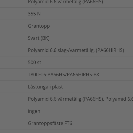
Polyamid 6.6 värmetålig (PA66HS)
355
N
Grantopp
Svart (BK)
Polyamid 6.6 slag-/värmetålig, (PA66HIRHS)
500
st
T80LFT6-PA66HS/PA66HIRHS-BK
Låstunga i plast
Polyamid 6.6 värmetålig (PA66HS), Polyamid 6.
ingen
Grantoppsfäste FT6