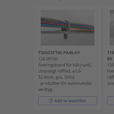
T50SOSFT6E-PA46-GY
T1
126-00100
BK
Fixeringsband för hål (runt),
150
utvändigt räfflad, ⌀1.6-
Fix
32.0mm, grå, 500st
räf
- produkter för automatiska
sva
verktyg
Add to watchlist