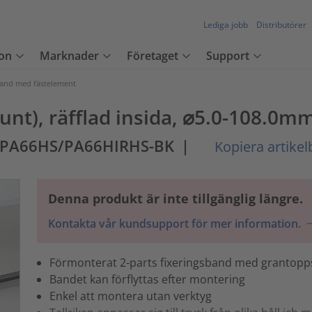
Lediga jobb
Distributörer
on
Marknader
Företaget
Support
and med fästelement
unt), räfflad insida, ⌀5.0-108.0mm
-PA66HS/PA66HIRHS-BK
|
Kopiera artikel
Denna produkt är inte tillgänglig längre.
Kontakta vår kundsupport för mer information.
Förmonterat 2-parts fixeringsband med grantopp
Bandet kan förflyttas efter montering
Enkel att montera utan verktyg