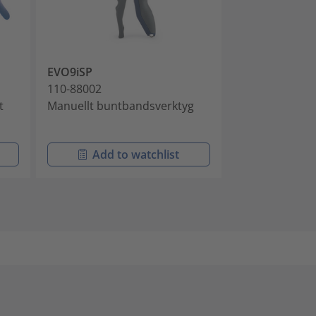
EVO9iSP
MK9P
110-88002
110-09100
t
Manuellt buntbandsverktyg
Pneumatiskt
buntbandsver
Add to watchlist
Add t