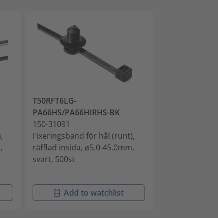
T50RFT6LG-
T50SFT6LG-
PA66HS/PA66HIRHS-BK
PA66HS/PA66
150-31091
150-31093
,
Fixeringsband för hål (runt),
Fixeringsband f
,
räfflad insida, ⌀5.0-45.0mm,
räfflad insida
svart, 500st
svart, 500st
Add to watchlist
Add t