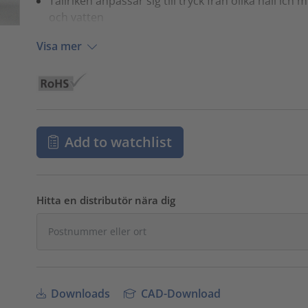
Tallriken anpassar sig till tryck från olika håll 
och vatten
Visa mer
Add to watchlist
Hitta en distributör nära dig
Downloads
CAD-Download