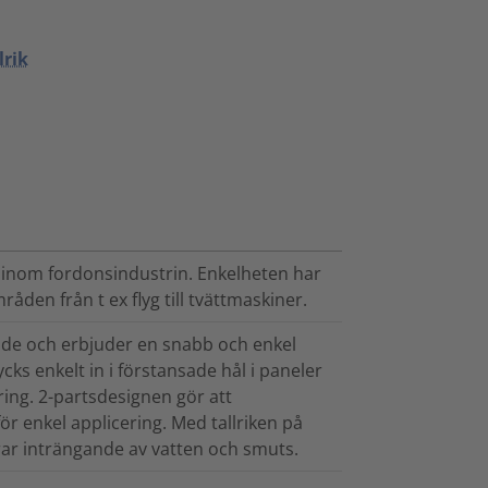
lrik
e inom fordonsindustrin. Enkelheten har
en från t ex flyg till tvättmaskiner.
ade och erbjuder en snabb och enkel
cks enkelt in i förstansade hål i paneler
ering. 2-partsdesignen gör att
r enkel applicering. Med tallriken på
ar inträngande av vatten och smuts.