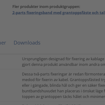
Fler produkter inom produktgruppen:
2-parts fixeringsband med grantoppsfäste och tal
ner
Downloads
Ursprungligen designad för fixering av kablag
gjort denna produkt användbar inom andra områd
Dessa två-parts fixeringar är redan förmonter
medod för fixerin av kabel. Grantoppsfästed try
eller i gängade, blinda hål och ger en säker fix
buntbandshuvudet han placeras i önskat läge fö
toppen av grantoppen täcks hålet och minimer