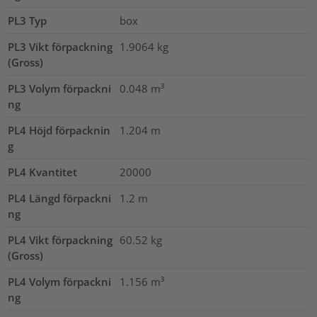
PL3 Typ
box
PL3 Vikt förpackning
1.9064
kg
(Gross)
PL3 Volym förpackni
0.048
m³
ng
PL4 Höjd förpacknin
1.204
m
g
PL4 Kvantitet
20000
PL4 Längd förpackni
1.2
m
ng
PL4 Vikt förpackning
60.52
kg
(Gross)
PL4 Volym förpackni
1.156
m³
ng