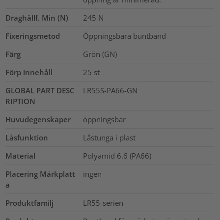
Draghållf. Min (N)
245
N
Fixeringsmetod
Öppningsbara buntband
Färg
Grön (GN)
Förp innehåll
25
st
GLOBAL PART DESC
LR55S-PA66-GN
RIPTION
Huvudegenskaper
öppningsbar
Låsfunktion
Låstunga i plast
Material
Polyamid 6.6 (PA66)
Placering Märkplatt
ingen
a
Produktfamilj
LR55-serien