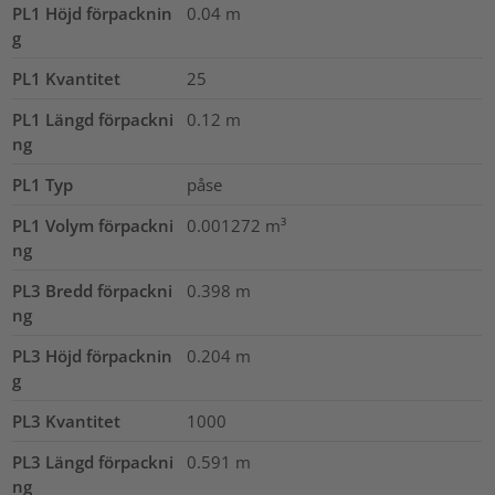
PL1 Höjd förpacknin
0.04
m
g
PL1 Kvantitet
25
PL1 Längd förpackni
0.12
m
ng
PL1 Typ
påse
PL1 Volym förpackni
0.001272
m³
ng
PL3 Bredd förpackni
0.398
m
ng
PL3 Höjd förpacknin
0.204
m
g
PL3 Kvantitet
1000
PL3 Längd förpackni
0.591
m
ng