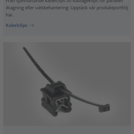
Från självhäftande kabelclips till kablageklips för parallell
dragning eller vätskehantering: Upptäck vår produktportfölj
här.
Kabelclips