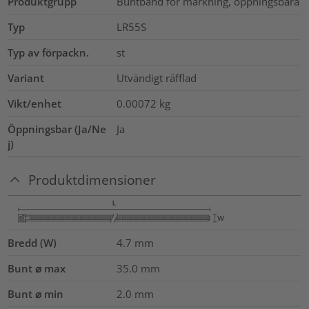
Produktgrupp
Buntband för märkning, öppningsbara
Typ
LR55S
Typ av förpackn.
st
Variant
Utvändigt räfflad
Vikt/enhet
0.00072
kg
Öppningsbar (Ja/Ne
Ja
j)
Produktdimensioner
Bredd (W)
4.7
mm
Bunt ⌀ max
35.0
mm
Bunt ⌀ min
2.0
mm