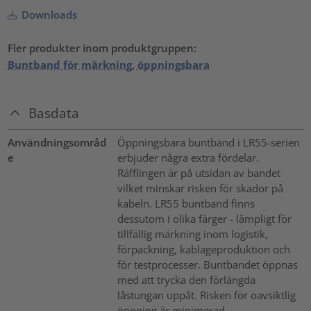
Downloads
Fler produkter inom produktgruppen:
Buntband för märkning, öppningsbara
Basdata
Användningsområd
Öppningsbara buntband i LR55-serien
e
erbjuder några extra fördelar.
Räfflingen är på utsidan av bandet
vilket minskar risken för skador på
kabeln. LR55 buntband finns
dessutom i olika färger - lämpligt för
tillfällig märkning inom logistik,
förpackning, kablageproduktion och
för testprocesser. Buntbandet öppnas
med att trycka den förlängda
låstungan uppåt. Risken för oavsiktlig
öppning är minimerad.