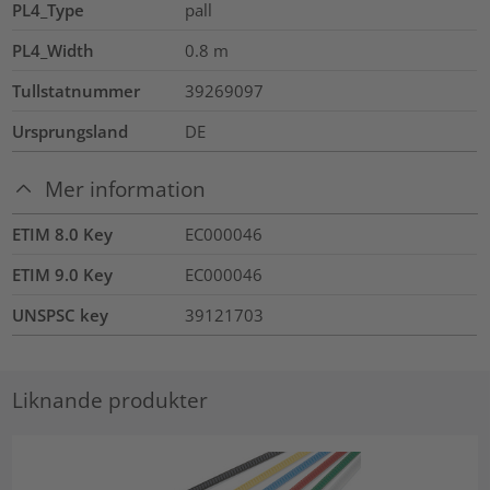
PL4_Type
pall
PL4_Width
0.8
m
Tullstatnummer
39269097
Ursprungsland
DE
Mer information
ETIM 8.0 Key
EC000046
ETIM 9.0 Key
EC000046
UNSPSC key
39121703
Liknande produkter