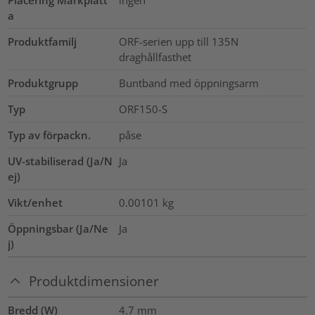
Placering Märkplatt
ingen
a
Produktfamilj
ORF-serien upp till 135N
draghållfasthet
Produktgrupp
Buntband med öppningsarm
Typ
ORF150-S
Typ av förpackn.
påse
UV-stabiliserad (Ja/N
Ja
ej)
Vikt/enhet
0.00101
kg
Öppningsbar (Ja/Ne
Ja
j)
Produktdimensioner
Bredd (W)
4.7
mm