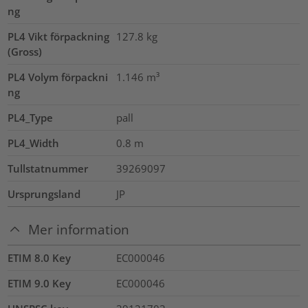
ng
PL4 Vikt förpackning
127.8
kg
(Gross)
PL4 Volym förpackni
1.146
m³
ng
PL4_Type
pall
PL4_Width
0.8
m
Tullstatnummer
39269097
Ursprungsland
JP
Mer information
ETIM 8.0 Key
EC000046
ETIM 9.0 Key
EC000046