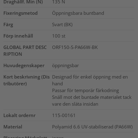
Draghållf. Min (N)
135
N
Fixeringsmetod
Öppningsbara buntband
Färg
Svart (BK)
Förp innehåll
100
st
GLOBAL PART DESC
ORF150-S-PA66W-BK
RIPTION
Huvudegenskaper
öppningsbar
Kort beskrivning (Dis
Designad för enkel öppning med en
tributörer)
hand
Passar för temporär färkodning
Snäll mot det buntade materialet tack
vare den släta insidan
Lokalt ordernr
115-00161
Material
Polyamid 6.6 UV-stabiliserad (PA66W)