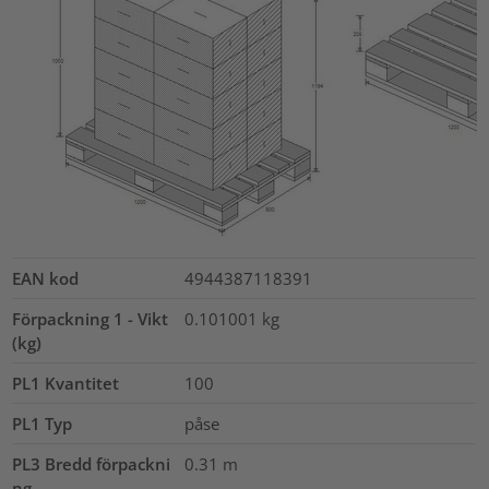
EAN kod
4944387118391
Förpackning 1 - Vikt
0.101001
kg
(kg)
PL1 Kvantitet
100
PL1 Typ
påse
PL3 Bredd förpackni
0.31
m
ng