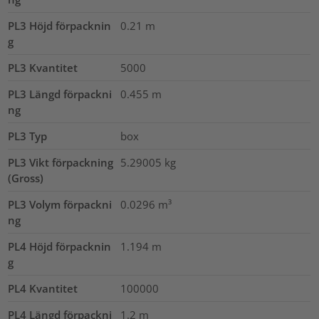
PL3 Höjd förpacknin
0.21
m
g
PL3 Kvantitet
5000
PL3 Längd förpackni
0.455
m
ng
PL3 Typ
box
PL3 Vikt förpackning
5.29005
kg
(Gross)
PL3 Volym förpackni
0.0296
m³
ng
PL4 Höjd förpacknin
1.194
m
g
PL4 Kvantitet
100000
PL4 Längd förpackni
1.2
m