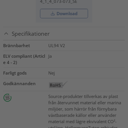
4_1_4_073-073_SE
Download
Specifikationer
Brännbarhet
UL94 V2
ELV compliant (Articl
Ja
e 4 - 2)
Farligt gods
Nej
Godkännanden
Source-produkter tillverkas av plast
från återvunnet material eller marina
miljöer, som härrör från förnybara
växtbaserade källor eller använder
material med lägre ekvivalent CO²-
utsläpp. HellermannTyton erbjuder