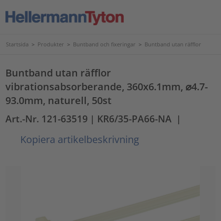
Startsida
>
Produkter
>
Buntband och fixeringar
>
Buntband utan räfflor
Buntband utan räfflor
vibrationsabsorberande, 360x6.1mm, ⌀4.7-
93.0mm, naturell, 50st
Art.-Nr. 121-63519
| KR6/35-PA66-NA
|
Kopiera artikelbeskrivning