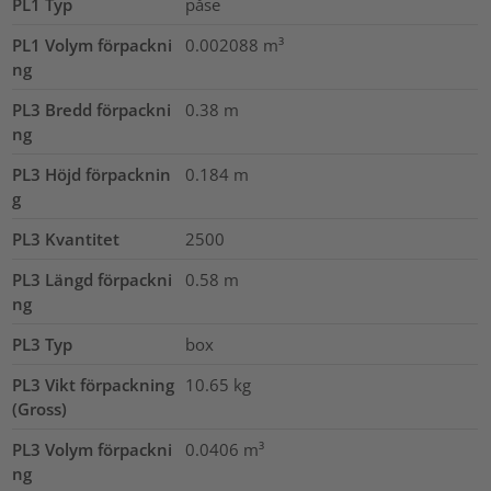
PL1 Typ
påse
PL1 Volym förpackni
0.002088
m³
ng
PL3 Bredd förpackni
0.38
m
ng
PL3 Höjd förpacknin
0.184
m
g
PL3 Kvantitet
2500
PL3 Längd förpackni
0.58
m
ng
PL3 Typ
box
PL3 Vikt förpackning
10.65
kg
(Gross)
PL3 Volym förpackni
0.0406
m³
ng