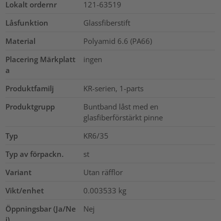
Lokalt ordernr
121-63519
Låsfunktion
Glassfiberstift
Material
Polyamid 6.6 (PA66)
Placering Märkplatt
ingen
a
Produktfamilj
KR-serien, 1-parts
Produktgrupp
Buntband låst med en
glasfiberförstärkt pinne
Typ
KR6/35
Typ av förpackn.
st
Variant
Utan räfflor
Vikt/enhet
0.003533
kg
Öppningsbar (Ja/Ne
Nej
j)