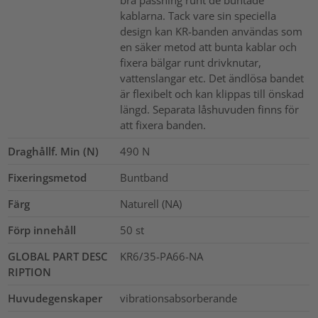
bra passning runt de buntade
kablarna. Tack vare sin speciella
design kan KR-banden användas som
en säker metod att bunta kablar och
fixera bälgar runt drivknutar,
vattenslangar etc. Det ändlösa bandet
är flexibelt och kan klippas till önskad
längd. Separata låshuvuden finns för
att fixera banden.
Draghållf. Min (N)
490
N
Fixeringsmetod
Buntband
Färg
Naturell (NA)
Förp innehåll
50
st
GLOBAL PART DESC
KR6/35-PA66-NA
RIPTION
Huvudegenskaper
vibrationsabsorberande