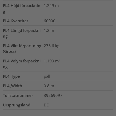
PL4 Höjd förpacknin
1.249
m
g
PL4 Kvantitet
60000
PL4 Längd förpackni
1.2
m
ng
PL4 Vikt förpackning
276.6
kg
(Gross)
PL4 Volym förpackni
1.199
m³
ng
PL4_Type
pall
PL4_Width
0.8
m
Tullstatnummer
39269097
Ursprungsland
DE