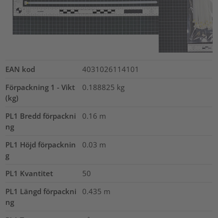
EAN kod
4031026114101
Förpackning 1 - Vikt
0.188825
kg
(kg)
PL1 Bredd förpackni
0.16
m
ng
PL1 Höjd förpacknin
0.03
m
g
PL1 Kvantitet
50
PL1 Längd förpackni
0.435
m
ng