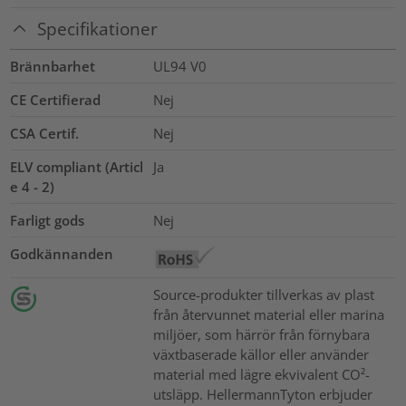
Specifikationer
Brännbarhet
UL94 V0
CE Certifierad
Nej
CSA Certif.
Nej
ELV compliant (Articl
Ja
e 4 - 2)
Farligt gods
Nej
Godkännanden
Source-produkter tillverkas av plast
från återvunnet material eller marina
miljöer, som härrör från förnybara
växtbaserade källor eller använder
material med lägre ekvivalent CO²-
utsläpp. HellermannTyton erbjuder