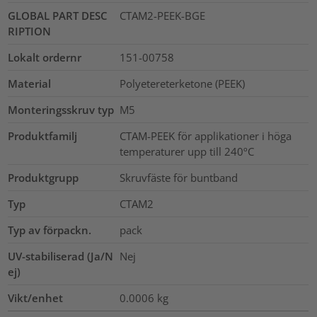
GLOBAL PART DESC
CTAM2-PEEK-BGE
RIPTION
Lokalt ordernr
151-00758
Material
Polyetereterketone (PEEK)
Monteringsskruv typ
M5
Produktfamilj
CTAM-PEEK för applikationer i höga
temperaturer upp till 240ºC
Produktgrupp
Skruvfäste för buntband
Typ
CTAM2
Typ av förpackn.
pack
UV-stabiliserad (Ja/N
Nej
ej)
Vikt/enhet
0.0006
kg