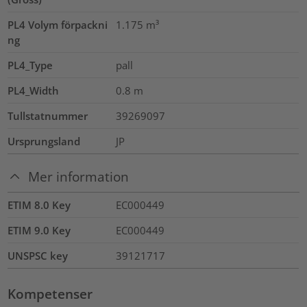
PL4 Volym förpackni
1.175
m³
ng
PL4_Type
pall
PL4_Width
0.8
m
Tullstatnummer
39269097
Ursprungsland
JP
Mer information
ETIM 8.0 Key
EC000449
ETIM 9.0 Key
EC000449
UNSPSC key
39121717
Kompetenser