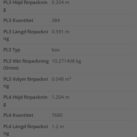
PL3 Höjd förpacknin
0.204
m
g
PL3 Kvantitet
384
PL3 Längd förpackni
0.591
m
ng
PL3 Typ
box
PL3 Vikt förpackning
10.271408
kg
(Gross)
PL3 Volym förpackni
0.048
m³
ng
PL4 Höjd förpacknin
1.204
m
g
PL4 Kvantitet
7680
PL4 Längd förpackni
1.2
m
ng