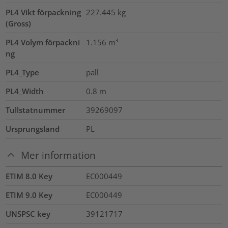
PL4 Vikt förpackning
227.445
kg
(Gross)
PL4 Volym förpackni
1.156
m³
ng
PL4_Type
pall
PL4_Width
0.8
m
Tullstatnummer
39269097
Ursprungsland
PL
Mer information
ETIM 8.0 Key
EC000449
ETIM 9.0 Key
EC000449
UNSPSC key
39121717