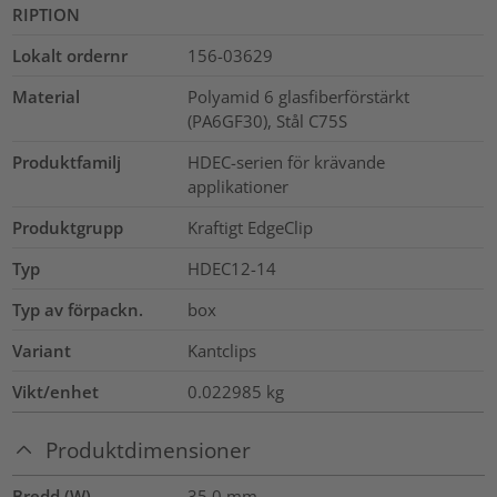
RIPTION
Lokalt ordernr
156-03629
Material
Polyamid 6 glasfiberförstärkt
(PA6GF30), Stål C75S
Produktfamilj
HDEC-serien för krävande
applikationer
Produktgrupp
Kraftigt EdgeClip
Typ
HDEC12-14
Typ av förpackn.
box
Variant
Kantclips
Vikt/enhet
0.022985
kg
Produktdimensioner
Bredd (W)
35.0
mm