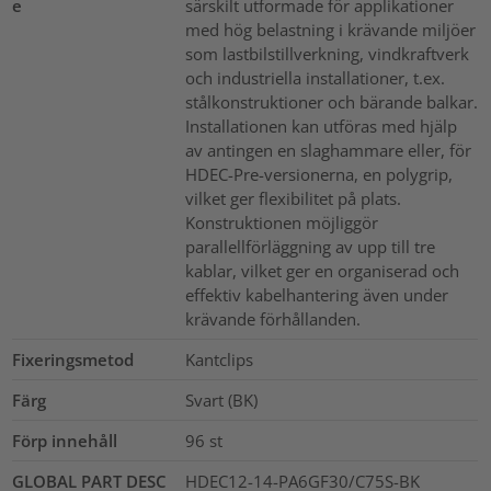
e
särskilt utformade för applikationer
med hög belastning i krävande miljöer
som lastbilstillverkning, vindkraftverk
och industriella installationer, t.ex.
stålkonstruktioner och bärande balkar.
Installationen kan utföras med hjälp
av antingen en slaghammare eller, för
HDEC-Pre-versionerna, en polygrip,
vilket ger flexibilitet på plats.
Konstruktionen möjliggör
parallellförläggning av upp till tre
kablar, vilket ger en organiserad och
effektiv kabelhantering även under
krävande förhållanden.
Fixeringsmetod
Kantclips
Färg
Svart (BK)
Förp innehåll
96
st
GLOBAL PART DESC
HDEC12-14-PA6GF30/C75S-BK