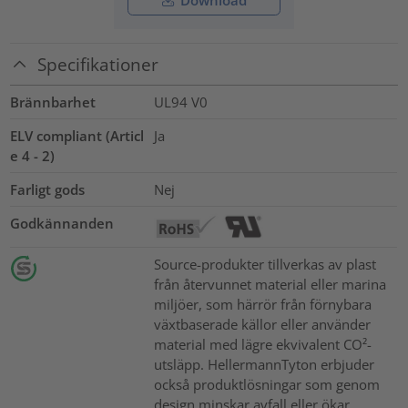
Specifikationer
Brännbarhet
UL94 V0
ELV compliant (Articl
Ja
e 4 - 2)
Farligt gods
Nej
Godkännanden
Source-produkter tillverkas av plast
från återvunnet material eller marina
miljöer, som härrör från förnybara
växtbaserade källor eller använder
material med lägre ekvivalent CO²-
utsläpp. HellermannTyton erbjuder
också produktlösningar som genom
design minskar avfall eller ökar