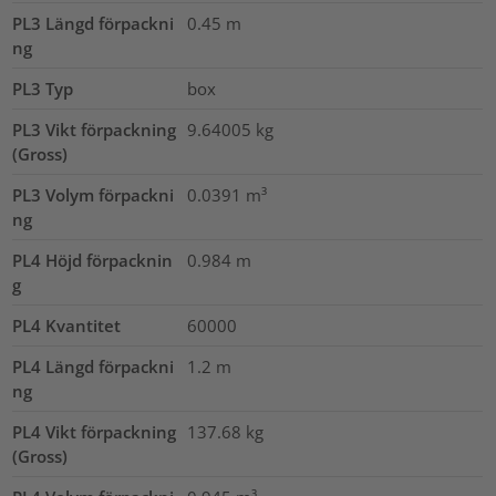
PL3 Längd förpackni
0.45
m
ng
PL3 Typ
box
PL3 Vikt förpackning
9.64005
kg
(Gross)
PL3 Volym förpackni
0.0391
m³
ng
PL4 Höjd förpacknin
0.984
m
g
PL4 Kvantitet
60000
PL4 Längd förpackni
1.2
m
ng
PL4 Vikt förpackning
137.68
kg
(Gross)