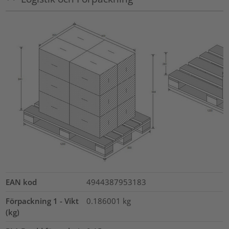
EAN kod
4944387953183
Förpackning 1 - Vikt
0.186001
kg
(kg)