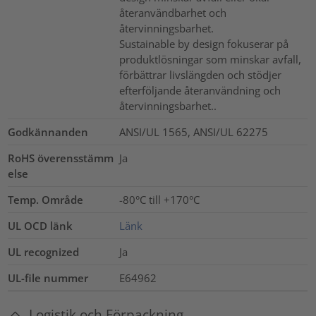
återanvändbarhet och
återvinningsbarhet.
Sustainable by design fokuserar på
produktlösningar som minskar avfall,
förbättrar livslängden och stödjer
efterföljande återanvändning och
återvinningsbarhet..
Godkännanden
ANSI/UL 1565, ANSI/UL 62275
RoHS överensstämm
Ja
else
Temp. Område
-80°C till +170°C
UL OCD länk
Länk
UL recognized
Ja
UL-file nummer
E64962
Logistik och Förpackning