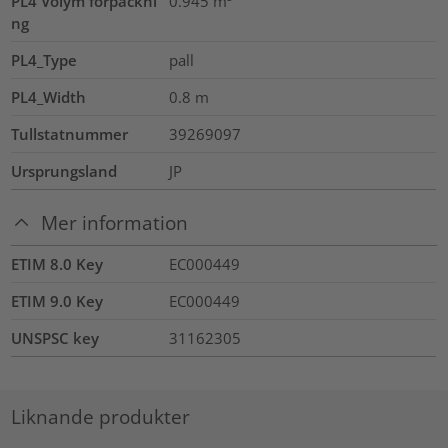
PL4 Volym förpackni
0.945
m³
ng
PL4_Type
pall
PL4_Width
0.8
m
Tullstatnummer
39269097
Ursprungsland
JP
Mer information
ETIM 8.0 Key
EC000449
ETIM 9.0 Key
EC000449
UNSPSC key
31162305
Liknande produkter