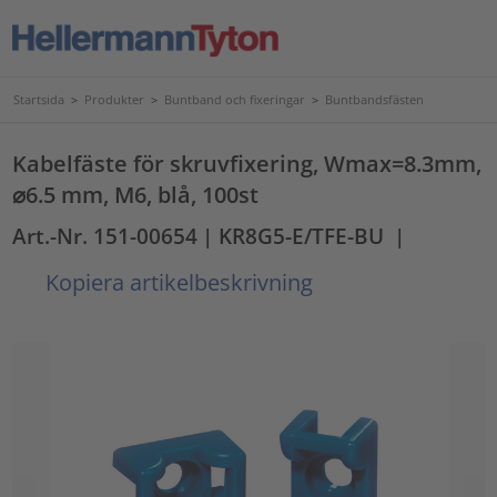
Startsida
>
Produkter
>
Buntband och fixeringar
>
Buntbandsfästen
Kabelfäste för skruvfixering, Wmax=8.3mm,
⌀6.5 mm, M6, blå, 100st
Art.-Nr. 151-00654
| KR8G5-E/TFE-BU
|
Kopiera artikelbeskrivning