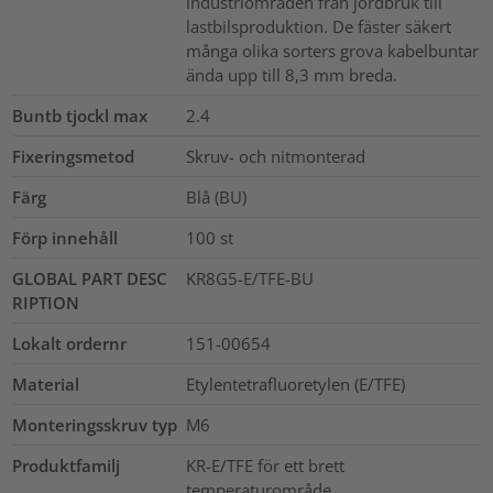
industriområden från jordbruk till
lastbilsproduktion. De fäster säkert
många olika sorters grova kabelbuntar
ända upp till 8,3 mm breda.
Buntb tjockl max
2.4
Fixeringsmetod
Skruv- och nitmonterad
Färg
Blå (BU)
Förp innehåll
100
st
GLOBAL PART DESC
KR8G5-E/TFE-BU
RIPTION
Lokalt ordernr
151-00654
Material
Etylentetrafluoretylen (E/TFE)
Monteringsskruv typ
M6
Produktfamilj
KR-E/TFE för ett brett
temperaturområde