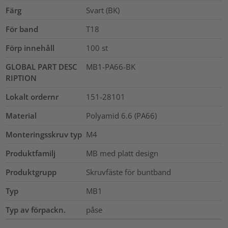
Färg
Svart (BK)
För band
T18
Förp innehåll
100
st
GLOBAL PART DESC
MB1-PA66-BK
RIPTION
Lokalt ordernr
151-28101
Material
Polyamid 6.6 (PA66)
Monteringsskruv typ
M4
Produktfamilj
MB med platt design
Produktgrupp
Skruvfäste för buntband
Typ
MB1
Typ av förpackn.
påse