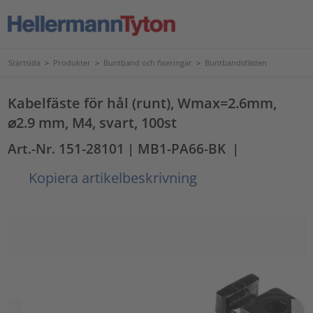
Startsida
>
Produkter
>
Buntband och fixeringar
>
Buntbandsfästen
Kabelfäste för hål (runt), Wmax=2.6mm,
⌀2.9 mm, M4, svart, 100st
Art.-Nr. 151-28101
| MB1-PA66-BK
|
Kopiera artikelbeskrivning