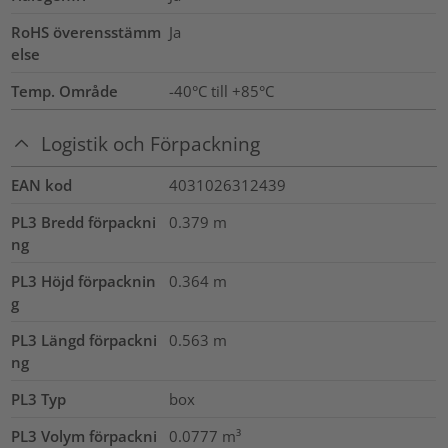
RoHS överensstämm
Ja
else
Temp. Område
-40°C till +85°C
Logistik och Förpackning
EAN kod
4031026312439
PL3 Bredd förpackni
0.379
m
ng
PL3 Höjd förpacknin
0.364
m
g
PL3 Längd förpackni
0.563
m
ng
PL3 Typ
box
PL3 Volym förpackni
0.0777
m³