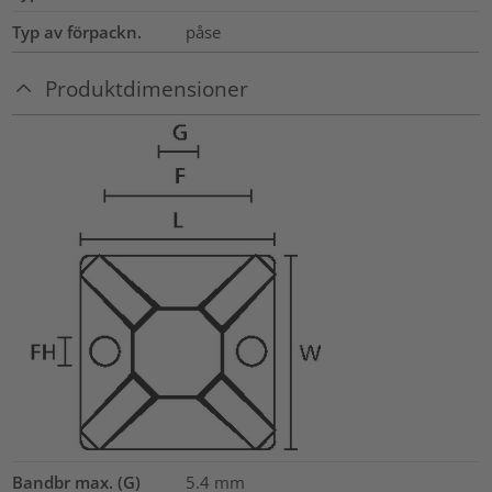
Typ av förpackn.
påse
Produktdimensioner
Bandbr max. (G)
5.4
mm