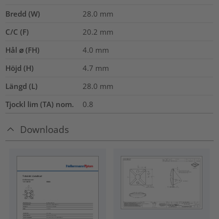
Bredd (W)
28.0
mm
C/C (F)
20.2
mm
Hål ⌀ (FH)
4.0 mm
Höjd (H)
4.7
mm
Längd (L)
28.0
mm
Tjockl lim (TA) nom.
0.8
Downloads