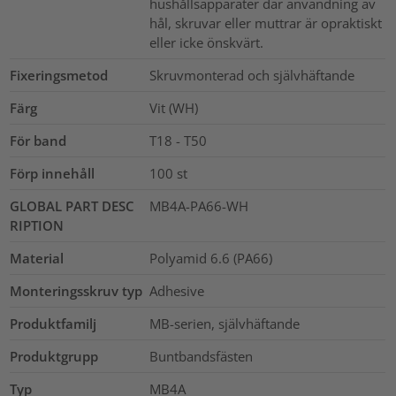
hushållsapparater där användning av
hål, skruvar eller muttrar är opraktiskt
eller icke önskvärt.
Fixeringsmetod
Skruvmonterad och självhäftande
Färg
Vit (WH)
För band
T18 - T50
Förp innehåll
100
st
GLOBAL PART DESC
MB4A-PA66-WH
RIPTION
Material
Polyamid 6.6 (PA66)
Monteringsskruv typ
Adhesive
Produktfamilj
MB-serien, självhäftande
Produktgrupp
Buntbandsfästen
Typ
MB4A