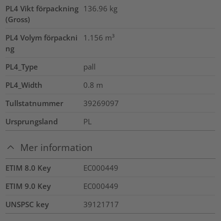
PL4 Vikt förpackning
136.96
kg
(Gross)
PL4 Volym förpackni
1.156
m³
ng
PL4_Type
pall
PL4_Width
0.8
m
Tullstatnummer
39269097
Ursprungsland
PL
Mer information
ETIM 8.0 Key
EC000449
ETIM 9.0 Key
EC000449
UNSPSC key
39121717