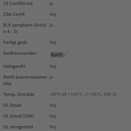
CE Certifierad
Ja
CSA Certif.
Nej
ELV compliant (Articl
Ja
e 4 - 2)
Farligt gods
Nej
Godkännanden
Halogenfri
Nej
RoHS överensstämm
Ja
else
Temp. Område
-40°C till +105°C, (+145°C, 500 h)
UL listad
Nej
UL listad (USA)
Nej
UL recognized
Nej