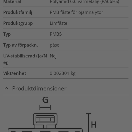
Material
Polyamid 6.6 värmetålig (PA66HS)
Produktfamilj
PMB fäste för ojämna ytor
Produktgrupp
Limfäste
Typ
PMB5
Typ av förpackn.
påse
UV-stabiliserad (Ja/N
Nej
ej)
Vikt/enhet
0.002301
kg
Produktdimensioner