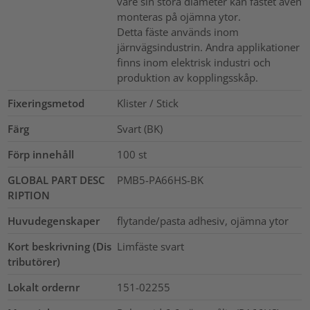
vare sin stora diameter kan fästet även
monteras på ojämna ytor.
Detta fäste används inom
järnvägsindustrin. Andra applikationer
finns inom elektrisk industri och
produktion av kopplingsskåp.
Fixeringsmetod
Klister / Stick
Färg
Svart (BK)
Förp innehåll
100
st
GLOBAL PART DESC
PMB5-PA66HS-BK
RIPTION
Huvudegenskaper
flytande/pasta adhesiv, ojämna ytor
Kort beskrivning (Dis
Limfäste svart
tributörer)
Lokalt ordernr
151-02255