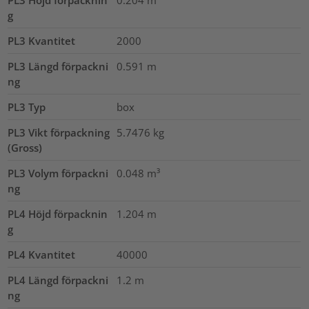
PL3 Höjd förpacknin
0.204
m
g
PL3 Kvantitet
2000
PL3 Längd förpackni
0.591
m
ng
PL3 Typ
box
PL3 Vikt förpackning
5.7476
kg
(Gross)
PL3 Volym förpackni
0.048
m³
ng
PL4 Höjd förpacknin
1.204
m
g
PL4 Kvantitet
40000
PL4 Längd förpackni
1.2
m
ng