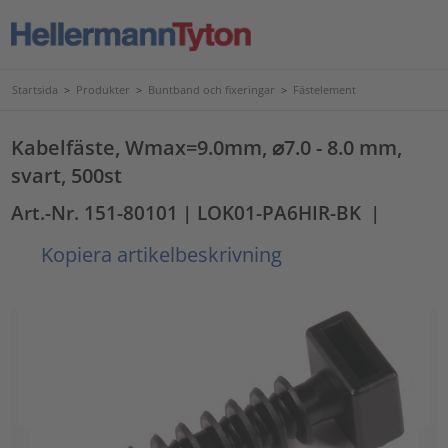
Startsida
>
Produkter
>
Buntband och fixeringar
>
Fästelement
Kabelfäste, Wmax=9.0mm, ⌀7.0 - 8.0 mm,
svart, 500st
Art.-Nr. 151-80101
| LOK01-PA6HIR-BK
|
Kopiera artikelbeskrivning