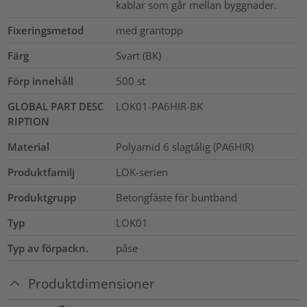
kablar som går mellan byggnader.
Fixeringsmetod
med grantopp
Färg
Svart (BK)
Förp innehåll
500
st
GLOBAL PART DESC
LOK01-PA6HIR-BK
RIPTION
Material
Polyamid 6 slagtålig (PA6HIR)
Produktfamilj
LOK-serien
Produktgrupp
Betongfäste för buntband
Typ
LOK01
Typ av förpackn.
påse
Produktdimensioner