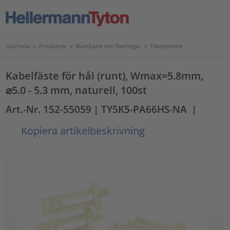
Startsida
>
Produkter
>
Buntband och fixeringar
>
Fästelement
Kabelfäste för hål (runt), Wmax=5.8mm,
⌀5.0 - 5.3 mm, naturell, 100st
Art.-Nr. 152-55059
| TY5K5-PA66HS-NA
|
Kopiera artikelbeskrivning