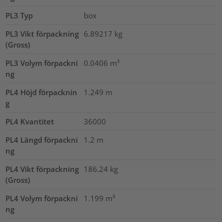
PL3 Typ
box
PL3 Vikt förpackning
6.89217
kg
(Gross)
PL3 Volym förpackni
0.0406
m³
ng
PL4 Höjd förpacknin
1.249
m
g
PL4 Kvantitet
36000
PL4 Längd förpackni
1.2
m
ng
PL4 Vikt förpackning
186.24
kg
(Gross)
PL4 Volym förpackni
1.199
m³
ng