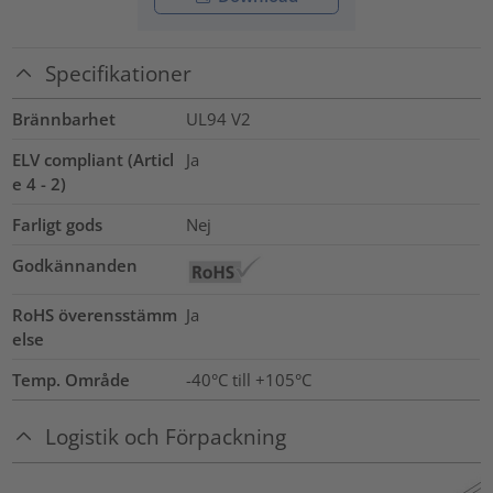
Specifikationer
Brännbarhet
UL94 V2
ELV compliant (Articl
Ja
e 4 - 2)
Farligt gods
Nej
Godkännanden
RoHS överensstämm
Ja
else
Temp. Område
-40°C till +105°C
Logistik och Förpackning