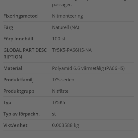
passager.
Fixeringsmetod
Nitmonteering
Färg
Naturell (NA)
Förp innehåll
100
st
GLOBAL PART DESC
TY5K5-PA66HS-NA
RIPTION
Material
Polyamid 6.6 värmetålig (PA66HS)
Produktfamilj
TY5-serien
Produktgrupp
Nitfäste
Typ
TY5K5
Typ av förpackn.
st
Vikt/enhet
0.003588
kg