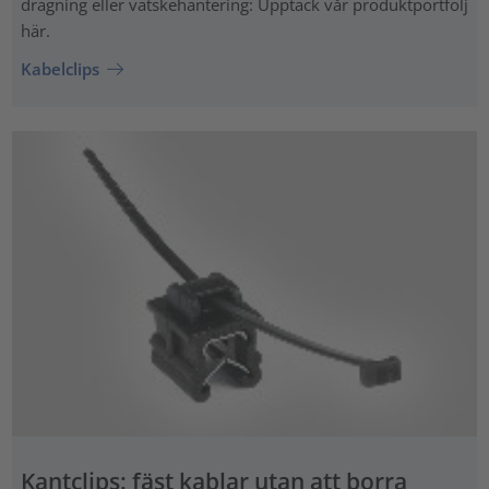
dragning eller vätskehantering: Upptäck vår produktportfölj
här.
Kabelclips
Kantclips: fäst kablar utan att borra