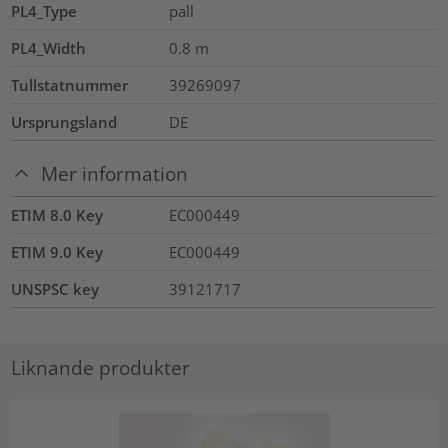
PL4_Type
pall
PL4_Width
0.8
m
Tullstatnummer
39269097
Ursprungsland
DE
Mer information
ETIM 8.0 Key
EC000449
ETIM 9.0 Key
EC000449
UNSPSC key
39121717
Liknande produkter