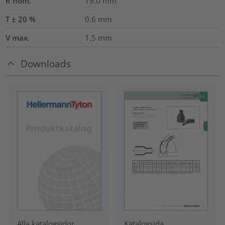
R nom.
19.0
mm
T ± 20 %
0.6
mm
V max.
1.5
mm
Downloads
Katalogsida
Alla katalogsidor