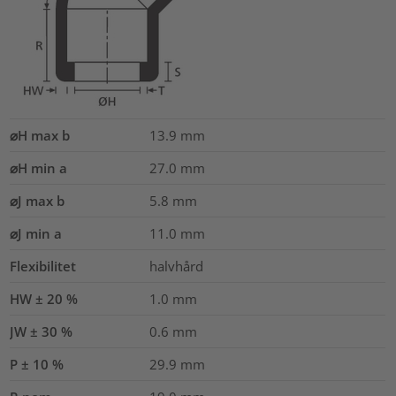
⌀H max b
13.9
mm
⌀H min a
27.0
mm
⌀J max b
5.8
mm
⌀J min a
11.0
mm
Flexibilitet
halvhård
HW ± 20 %
1.0
mm
JW ± 30 %
0.6
mm
P ± 10 %
29.9
mm