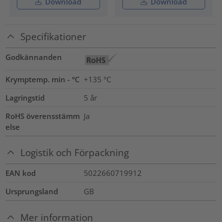
Download
Download
Specifikationer
Godkännanden
Krymptemp. min - °C
+135 °C
Lagringstid
5 år
RoHS överensstämm
Ja
else
Logistik och Förpackning
EAN kod
5022660719912
Ursprungsland
GB
Mer information