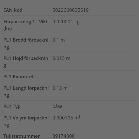
EAN kod
5022660635519
Förpackning 1 - Vikt
0.020001
kg
(kg)
PL1 Bredd förpackni
0.1
m
ng
PL1 Höjd förpacknin
0.015
m
g
PL1 Kvantitet
1
PL1 Längd förpackni
0.13
m
ng
PL1 Typ
påse
PL1 Volym förpackni
0.000195
m³
ng
Tullstatnummer
39174000