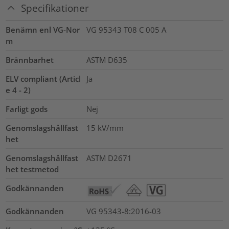
Specifikationer
Benämn enl VG-Nor
VG 95343 T08 C 005 A
m
Brännbarhet
ASTM D635
ELV compliant (Articl
Ja
e 4 - 2)
Farligt gods
Nej
Genomslagshållfast
15
kV/mm
het
Genomslagshållfast
ASTM D2671
het testmetod
Godkännanden
Godkännanden
VG 95343-8:2016-03