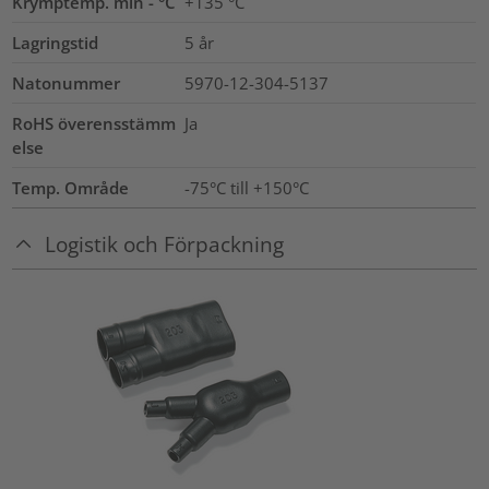
Krymptemp. min - °C
+135 °C
Lagringstid
5 år
Natonummer
5970-12-304-5137
RoHS överensstämm
Ja
else
Temp. Område
-75°C till +150°C
Logistik och Förpackning