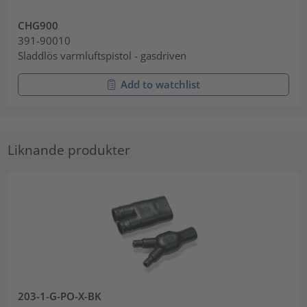
CHG900
391-90010
Sladdlös varmluftspistol - gasdriven
Add to watchlist
Liknande produkter
203-1-G-PO-X-BK