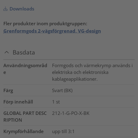
Downloads
Fler produkter inom produktgruppen:
Grenformgods 2-vägsförgrenad, VG-design
Basdata
Användningsområd
Formgods och värmekrymp används i
e
elektriska och elektroniska
kablageapplikationer.
Färg
Svart (BK)
Förp innehåll
1
st
GLOBAL PART DESC
212-1-G-PO-X-BK
RIPTION
Krympförhållande
upp till 3:1