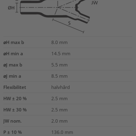
⌀H max b
8.0
mm
⌀H min a
14.5
mm
⌀J max b
5.5
mm
⌀J min a
8.5
mm
Flexibilitet
halvhård
HW ± 20 %
2.5
mm
HW ± 30 %
2.5
mm
JW nom.
2.0
mm
P ± 10 %
136.0
mm