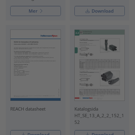
Mer
Download
REACH datasheet
Katalogsida
HT_SE_13_A_2_2_152_1
52
Download
Download