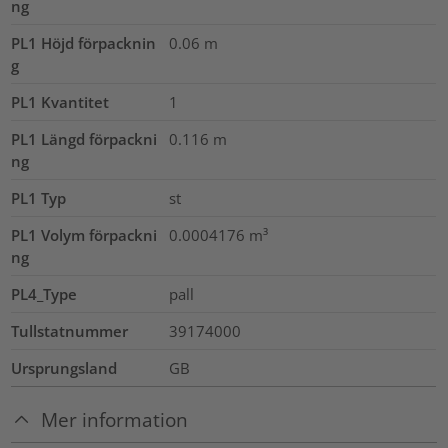
ng
PL1 Höjd förpacknin
0.06
m
g
PL1 Kvantitet
1
PL1 Längd förpackni
0.116
m
ng
PL1 Typ
st
PL1 Volym förpackni
0.0004176
m³
ng
PL4_Type
pall
Tullstatnummer
39174000
Ursprungsland
GB
Mer information