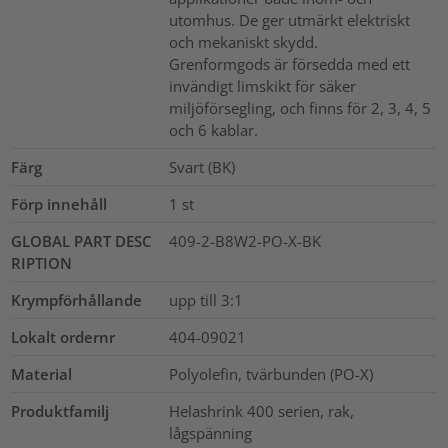
utomhus. De ger utmärkt elektriskt
och mekaniskt skydd.
Grenformgods är försedda med ett
invändigt limskikt för säker
miljöförsegling, och finns för 2, 3, 4, 5
och 6 kablar.
Färg
Svart (BK)
Förp innehåll
1
st
GLOBAL PART DESC
409-2-B8W2-PO-X-BK
RIPTION
Krympförhållande
upp till 3:1
Lokalt ordernr
404-09021
Material
Polyolefin, tvärbunden (PO-X)
Produktfamilj
Helashrink 400 serien, rak,
lågspänning