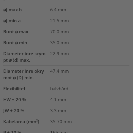
⌀J max b
6.4
mm
⌀J min a
21.5
mm
Bunt ⌀ max
70.0
mm
Bunt ⌀ min
35.0
mm
Diameter inre krym
22.9
mm
pt ⌀ (d) max.
Diameter inre okry
47.4
mm
mpt ⌀ (D) min.
Flexibilitet
halvhård
HW ± 20 %
4.1
mm
JW ± 20 %
3.3
mm
Kabelarea (mm²)
35-70
mm
P ± 10 %
165
mm