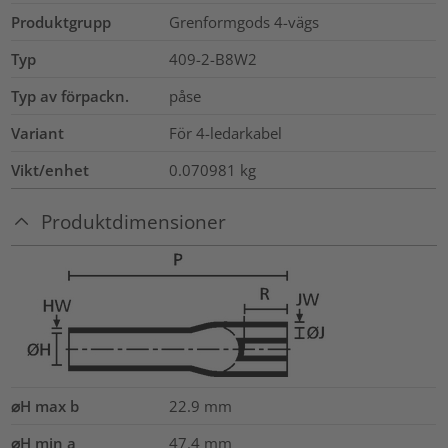
Produktgrupp
Grenformgods 4-vägs
Typ
409-2-B8W2
Typ av förpackn.
påse
Variant
För 4-ledarkabel
Vikt/enhet
0.070981
kg
Produktdimensioner
⌀H max b
22.9
mm
⌀H min a
47.4
mm