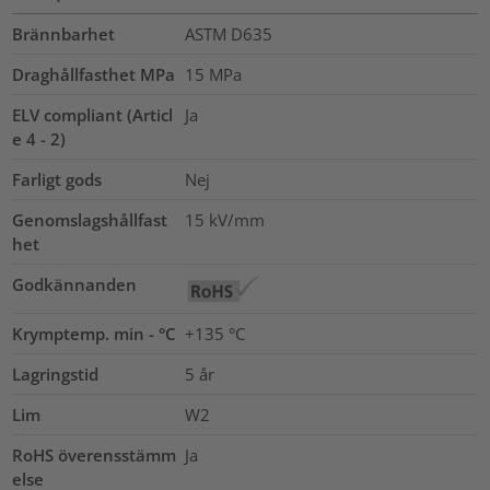
Brännbarhet
ASTM D635
Draghållfasthet MPa
15
MPa
ELV compliant (Articl
Ja
e 4 - 2)
Farligt gods
Nej
Genomslagshållfast
15
kV/mm
het
Godkännanden
Krymptemp. min - °C
+135 °C
Lagringstid
5 år
Lim
W2
RoHS överensstämm
Ja
else