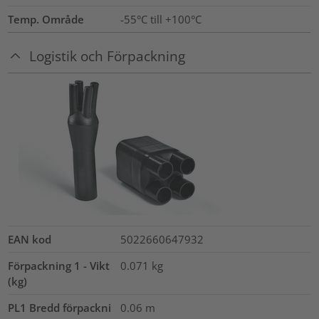
Temp. Område
-55°C till +100°C
Logistik och Förpackning
EAN kod
5022660647932
Förpackning 1 - Vikt
0.071
kg
(kg)
PL1 Bredd förpackni
0.06
m