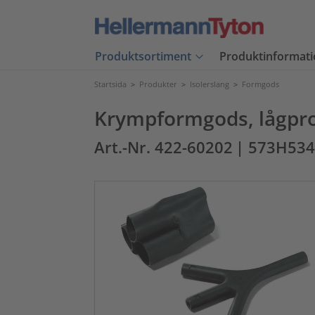
Produktsortiment
Produktinformati
Startsida
>
Produkter
>
Isolerslang
>
Formgods
Krympformgods, lågpro
Art.-Nr. 422-60202
| 573H534