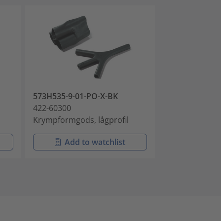
573H535-9-01-PO-X-BK
573H535-9-PO
422-60300
422-60302
Krympformgods, lågprofil
Krympformgods
Add to watchlist
Add t