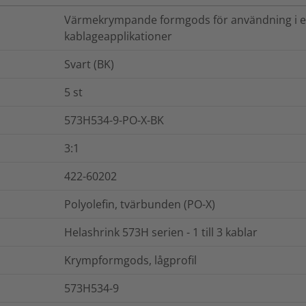
Värmekrympande formgods för användning i ele
kablageapplikationer
Svart (BK)
5
st
573H534-9-PO-X-BK
3:1
422-60202
Polyolefin, tvärbunden (PO-X)
Helashrink 573H serien - 1 till 3 kablar
Krympformgods, lågprofil
573H534-9