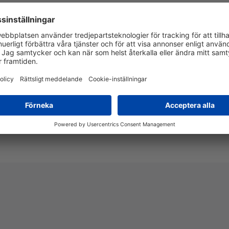
IEC 243
+100 °C
5 år
Ja
-55°C till 120°C