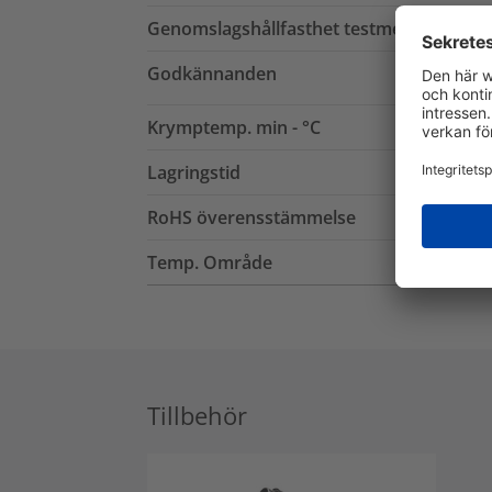
Genomslagshållfasthet testmetod
Godkännanden
Krymptemp. min - °C
Lagringstid
RoHS överensstämmelse
Temp. Område
Tillbehör