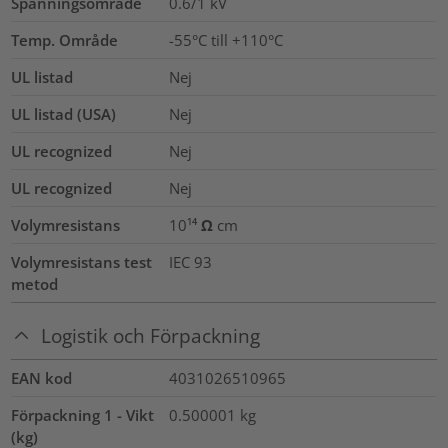
Spänningsområde
0.6/1
kV
Temp. Område
-55°C till +110°C
UL listad
Nej
UL listad (USA)
Nej
UL recognized
Nej
UL recognized
Nej
Volymresistans
10¹⁴ Ω cm
Volymresistans test
IEC 93
metod
Logistik och Förpackning
EAN kod
4031026510965
Förpackning 1 - Vikt
0.500001
kg
(kg)