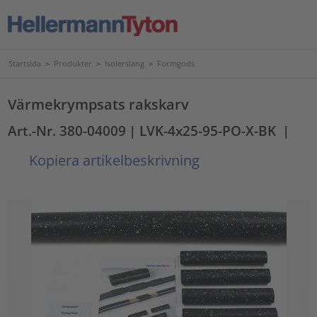
Startsida
>
Produkter
>
Isolerslang
>
Formgods
Värmekrympsats rakskarv
Art.-Nr. 380-04009
| LVK-4x25-95-PO-X-BK
|
Kopiera artikelbeskrivning