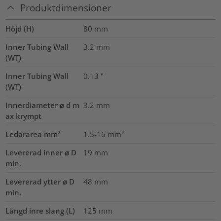
Produktdimensioner
Höjd (H)
80
mm
Inner Tubing Wall
3.2
mm
(WT)
Inner Tubing Wall
0.13
"
(WT)
Innerdiameter ⌀ d m
3.2
mm
ax krympt
Ledararea mm²
1.5-16
mm²
Levererad inner ⌀ D
19
mm
min.
Levererad ytter ⌀ D
48
mm
min.
Längd inre slang (L)
125
mm