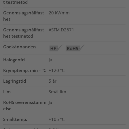
t testmetod
Genomslagshållfast
20
kV/mm
het
Genomslagshållfast
ASTM D2671
het testmetod
Godkännanden
Halogenfri
Ja
Krymptemp. min - °C
+120 °C
Lagringstid
5 år
Lim
Smältlim
RoHS överensstämm
Ja
else
Smälttemp.
+105 °C