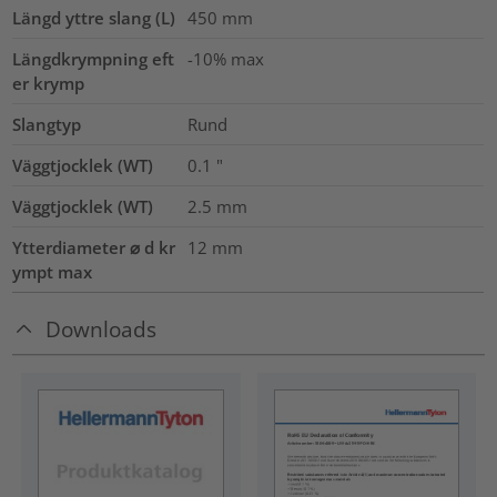
Längd yttre slang (L)
450
mm
Längdkrympning eft
-10% max
er krymp
Slangtyp
Rund
Väggtjocklek (WT)
0.1
"
Väggtjocklek (WT)
2.5
mm
Ytterdiameter ⌀ d kr
12
mm
ympt max
Downloads