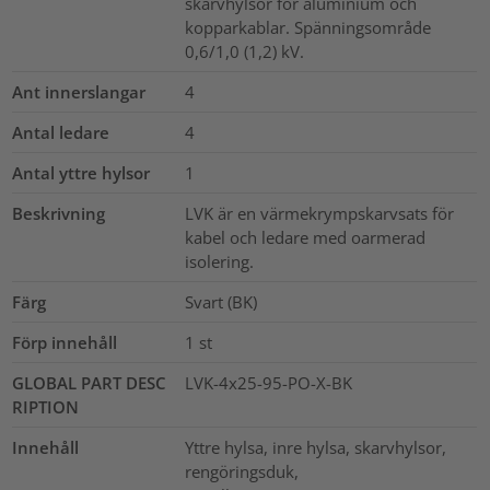
skarvhylsor för aluminium och
kopparkablar. Spänningsområde
0,6/1,0 (1,2) kV.
Ant innerslangar
4
Antal ledare
4
Antal yttre hylsor
1
Beskrivning
LVK är en värmekrympskarvsats för
kabel och ledare med oarmerad
isolering.
Färg
Svart (BK)
Förp innehåll
1
st
GLOBAL PART DESC
LVK-4x25-95-PO-X-BK
RIPTION
Innehåll
Yttre hylsa, inre hylsa, skarvhylsor,
rengöringsduk,