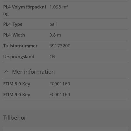
PL4 Volym förpackni
1.098
m³
ng
PL4_Type
pall
PL4_Width
0.8
m
Tullstatnummer
39173200
Ursprungsland
CN
Mer information
ETIM 8.0 Key
EC001169
ETIM 9.0 Key
EC001169
Tillbehör