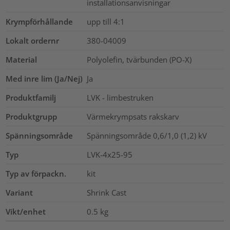
installationsanvisningar
Krympförhållande
upp till 4:1
Lokalt ordernr
380-04009
Material
Polyolefin, tvärbunden (PO-X)
Med inre lim (Ja/Nej)
Ja
Produktfamilj
LVK - limbestruken
Produktgrupp
Värmekrympsats rakskarv
Spänningsområde
Spänningsområde 0,6/1,0 (1,2) kV
Typ
LVK-4x25-95
Typ av förpackn.
kit
Variant
Shrink Cast
Vikt/enhet
0.5
kg