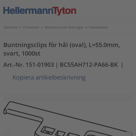
Startsida
>
Produkter
>
Buntband och fixeringar
>
Fästelement
Buntningsclips för hål (oval), L=55.0mm,
svart, 1000st
Art.-Nr. 151-01903
| BC55AH712-PA66-BK
|
Kopiera artikelbeskrivning