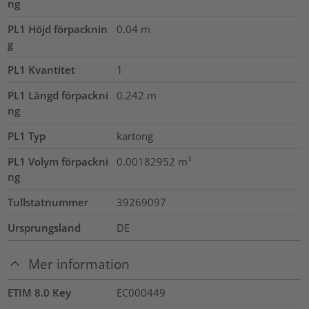
ng
PL1 Höjd förpacknin
0.04
m
g
PL1 Kvantitet
1
PL1 Längd förpackni
0.242
m
ng
PL1 Typ
kartong
PL1 Volym förpackni
0.00182952
m³
ng
Tullstatnummer
39269097
Ursprungsland
DE
Mer information
ETIM 8.0 Key
EC000449