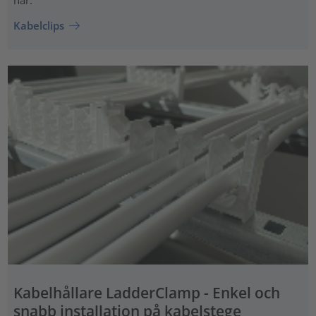
här.
Kabelclips
Kabelhållare LadderClamp - Enkel och
snabb installation på kabelstege