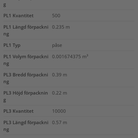
g
PL1 Kvantitet
500
PL1 Längd förpackni
0.235
m
ng
PL1 Typ
påse
PL1 Volym förpackni
0.001674375
m³
ng
PL3 Bredd förpackni
0.39
m
ng
PL3 Höjd förpacknin
0.22
m
g
PL3 Kvantitet
10000
PL3 Längd förpackni
0.57
m
ng