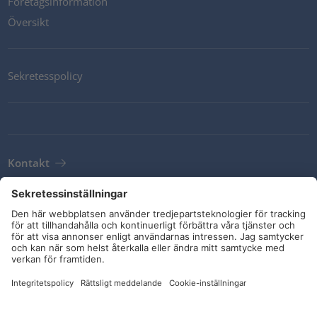
Företagsinformation
Översikt
Sekretesspolicy
Kontakt
Newsletter
Leveransvillkor
Riktlinjer och åtaganden
Sociala medier