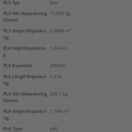
PL3 Typ
box
PL3 Vikt förpackning
15.405
kg
(Gross)
PL3 Volym förpackni
0.0489
m³
ng
PL4 Höjd förpacknin
1.244
m
g
PL4 Kvantitet
200000
PL4 Längd förpackni
1.2
m
ng
PL4 Vikt förpackning
330.1
kg
(Gross)
PL4 Volym förpackni
1.194
m³
ng
PL4_Type
pall