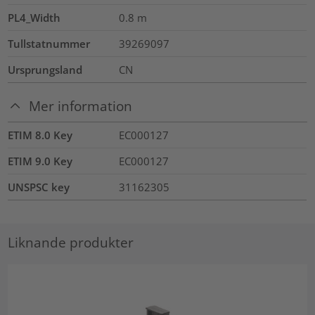
PL4_Width
0.8
m
Tullstatnummer
39269097
Ursprungsland
CN
Mer information
ETIM 8.0 Key
EC000127
ETIM 9.0 Key
EC000127
UNSPSC key
31162305
Liknande produkter