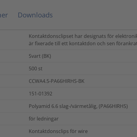
ner
Downloads
Kontaktdonsclipset har designats för elektroni
är fixerade till ett kontaktdon och sen förankr
Svart (BK)
500
st
CCWA4.5-PA66HIRHS-BK
151-01392
Polyamid 6.6 slag-/värmetålig, (PA66HIRHS)
för ledningar
Kontaktdonsclips för wire