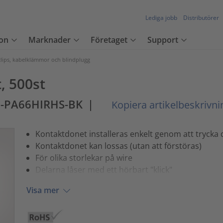
Lediga jobb
Distributörer
on
Marknader
Företaget
Support
lips, kabelklämmor och blindplugg
, 500st
5-PA66HIRHS-BK
|
Kopiera artikelbeskrivni
Kontaktdonet installeras enkelt genom att trycka 
Kontaktdonet kan lossas (utan att förstöras)
För olika storlekar på wire
Delarna låser med ett hörbart "klick"
Visa mer