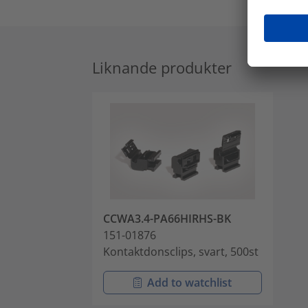
Liknande produkter
CCWA3.4-PA66HIRHS-BK
151-01876
Kontaktdonsclips, svart, 500st
Add to watchlist