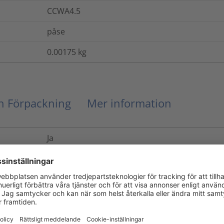
CCWA4.5
påse
0.00175
kg
ch Förpackning
Mer information
Ja
Nej
Ja