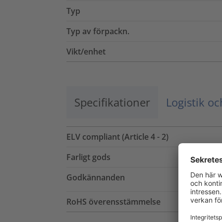
Typ
Typ av förpackn.
Vikt/enhet
Specifikationer
Logistik o
ELV compliant (Article 4 - 2)
Farligt gods
Godkännanden
RoHS överensstämmelse