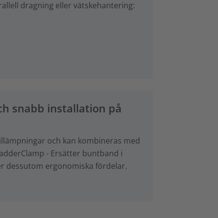
rallell dragning eller vätskehantering:
h snabb installation på
a tillämpningar och kan kombineras med
LadderClamp - Ersätter buntband i
ger dessutom ergonomiska fördelar.