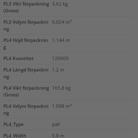
PL3 Vikt förpackning
3.62
kg
(Gross)
PL3 Volym förpackni
0.024
m³
ng
PL4 Höjd förpacknin
1.144
m
g
PL4 Kvantitet
120000
PL4 Längd förpackni
1.2
m
ng
PL4 Vikt förpackning
165.8
kg
(Gross)
PL4 Volym förpackni
1.098
m³
ng
PL4_Type
pall
PL4_Width
0.8
m