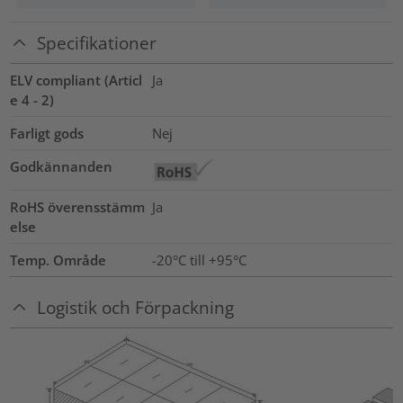
Specifikationer
ELV compliant (Articl
Ja
e 4 - 2)
Farligt gods
Nej
Godkännanden
RoHS överensstämm
Ja
else
Temp. Område
-20°C till +95°C
Logistik och Förpackning