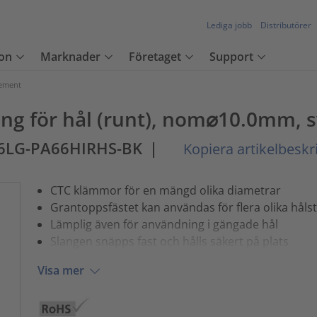
Lediga jobb
Distributörer
on
Marknader
Företaget
Support
lement
ang för hål (runt), nom⌀10.0mm, s
T6LG-PA66HIRHS-BK
|
Kopiera artikelbeskr
CTC klämmor för en mängd olika diametrar
Grantoppsfästet kan användas för flera olika håls
Lämplig även för användning i gängade hål
Slangen snäpps fast och hålls säkert på plats
Visa mer