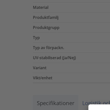
Material
Produktfamilj
Produktgrupp
Typ
Typ av förpackn.
UV-stabiliserad (Ja/Nej)
Variant
Vikt/enhet
Specifikationer
Logistik o