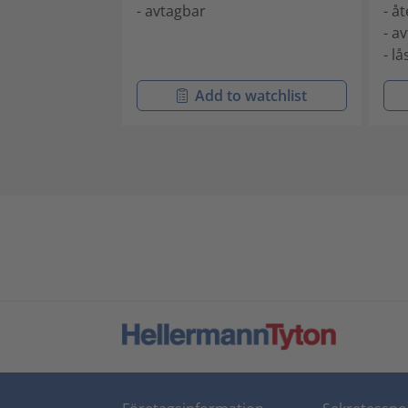
- avtagbar
- å
- a
- l
Add to watchlist