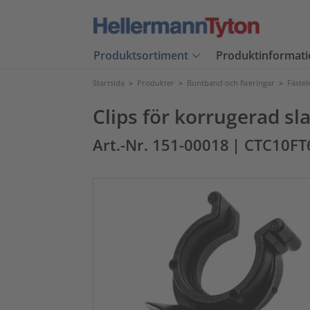
Produktsortiment
Produktinformati
Startsida
>
Produkter
>
Buntband och fixeringar
>
Fäste
Clips för korrugerad sl
Art.-Nr. 151-00018
| CTC10F