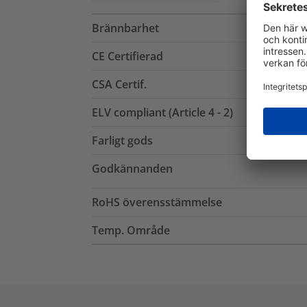
Brännbarhet
CE Certifierad
CSA Certif.
ELV compliant (Article 4 - 2)
Farligt gods
Godkännanden
RoHS överensstämmelse
Temp. Område