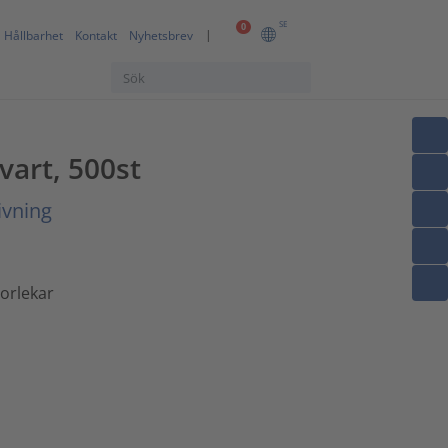
SE
0
Hållbarhet
Kontakt
Nyhetsbrev
vart, 500st
ivning
torlekar