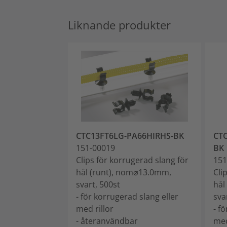
Liknande produkter
CTC13FT6LG-PA66HIRHS-BK
CT
151-00019
BK
Clips för korrugerad slang för
151
hål (runt), nom⌀13.0mm,
Cli
svart, 500st
hål
- för korrugerad slang eller
sva
med rillor
- f
- återanvändbar
med