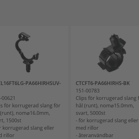
CL16FT6LG-PA66HIRHSUV-
CTCFT6-PA66HIRHS-BK
151-00783
-00621
Clips för korrugerad slang 
ps för korrugerad slang för
hål (runt), nom⌀15.0mm,
 (runt), nom⌀16.0mm,
svart, 5000st
rt, 1500st
- för korrugerad slang eller
ör korrugerad slang eller
med rillor
 rillor
- återanvändbar