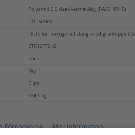
Polyamid 6.6 slag-/värmetålig, (PA66HIRHS)
CTC-serien
Fäste för korrugerad slang, med grantoppsfäs
CTC10FT6LG
pack
Nej
Clips
0.001
kg
ch Förpackning
Mer information