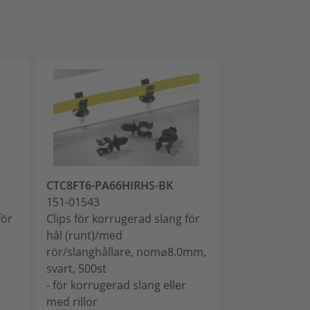
CTC8FT6-PA66HIRHS-BK
LC9FTOVAL-P
151-01543
151-01880
för
Clips för korrugerad slang för
Clips för korr
hål (runt)/med
hål (oval)/med
rör/slanghållare, nom⌀8.0mm,
rör/slanghålla
svart, 500st
nom⌀14.4mm, s
- för korrugerad slang eller
- för korrugera
med rillor
med rillor