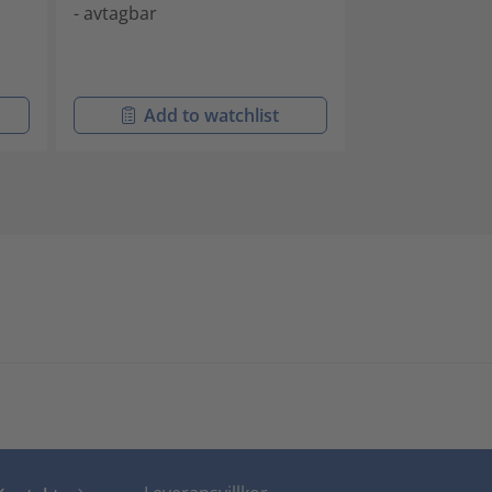
- avtagbar
- avtagbar
- låsbar
Add to watchlist
Add t