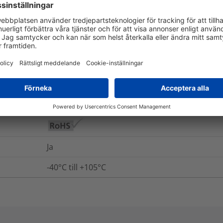
UL94 HB
Nej
Nej
Ja
Nej
Ja
-40°C till +105°C