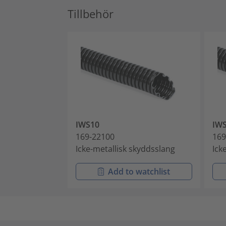
Tillbehör
IWS10
IW
169-22100
169
Icke-metallisk skyddsslang
Ick
Add to watchlist