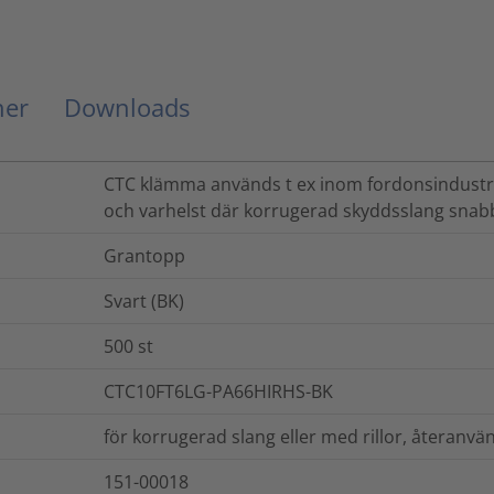
ner
Downloads
CTC klämma används t ex inom fordonsindustrin,
och varhelst där korrugerad skyddsslang snabb
Grantopp
Svart (BK)
500
st
CTC10FT6LG-PA66HIRHS-BK
för korrugerad slang eller med rillor, återanv
151-00018